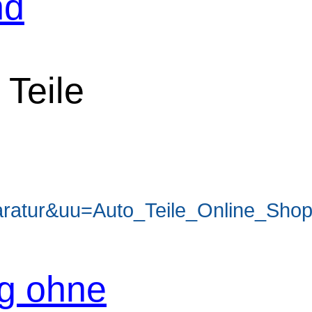
nd
 Teile
ratur&uu=Auto_Teile_Online_Sho
og ohne