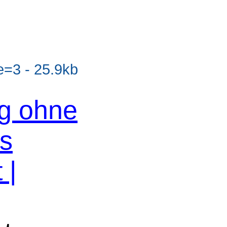
=3 - 25.9kb
og ohne
os
 |