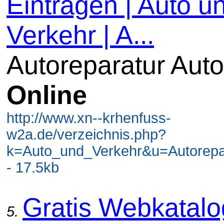
Eintragen | Auto u
Verkehr | A...
Autoreparatur Auto
Online
http://www.xn--krhenfuss-
w2a.de/verzeichnis.php?
k=Auto_und_Verkehr&u=Autorepa
- 17.5kb
Gratis Webkatal
5.