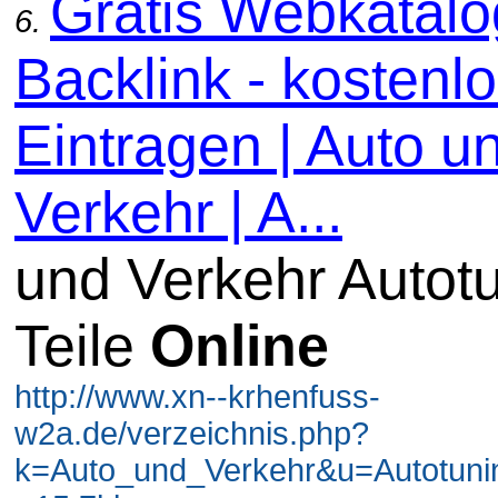
Gratis Webkatal
6.
Backlink - kostenl
Eintragen | Auto u
Verkehr | A...
und Verkehr Autot
Teile
Online
http://www.xn--krhenfuss-
w2a.de/verzeichnis.php?
k=Auto_und_Verkehr&u=Autotuni