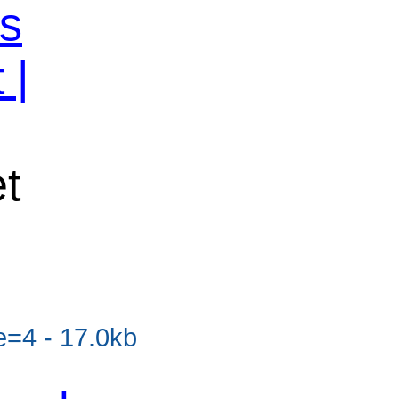
os
 |
et
=4 - 17.0kb