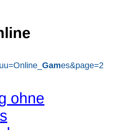
line
uu=Online_
Gam
es&page=2
og ohne
os