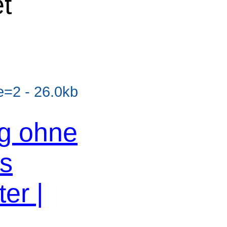
et
=2 - 26.0kb
og ohne
os
er |