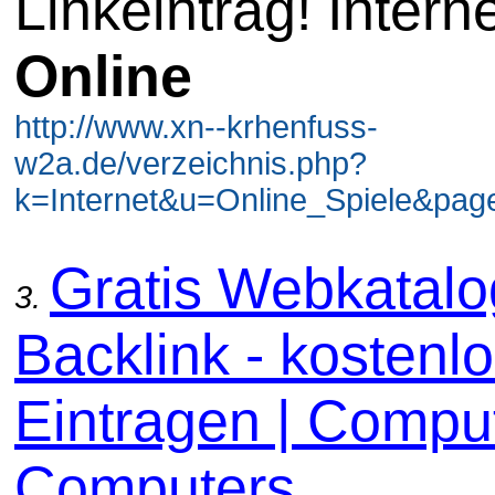
Linkeintrag! Intern
Online
http://www.xn--krhenfuss-
w2a.de/verzeichnis.php?
k=Internet&u=Online_Spiele&page
Gratis Webkatal
3.
Backlink - kostenl
Eintragen | Comput
Computers...