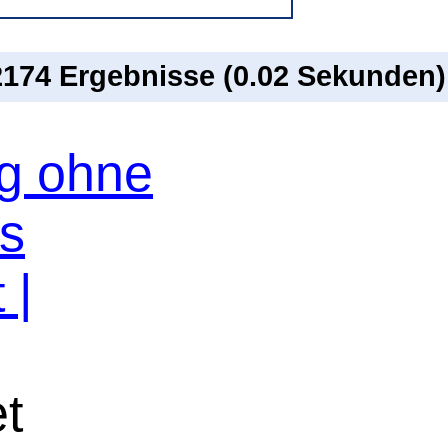
 2174 Ergebnisse (0.02 Sekunden)
og ohne
os
 |
et