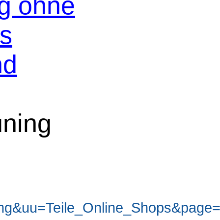
og ohne
os
nd
uning
ng&uu=Teile_Online_Shops&page