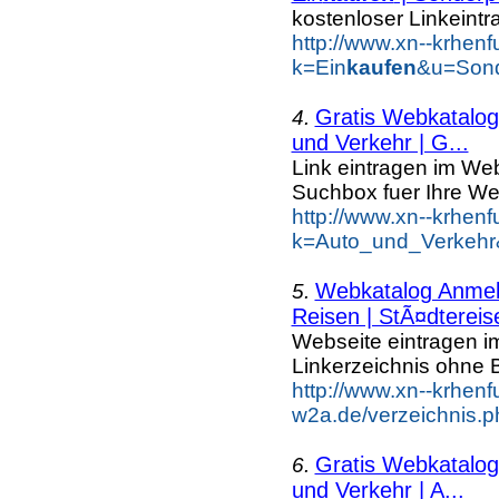
kostenloser Linkeintr
http://www.xn--krhen
k=Ein
kaufen
&u=Sond
Gratis Webkatalog 
4.
und Verkehr | G...
Link eintragen im Web
Suchbox fuer Ihre We
http://www.xn--krhen
k=Auto_und_Verkehr
Webkatalog Anmeld
5.
Reisen | StÃ¤dtereis
Webseite eintragen i
Linkerzeichnis ohne B
http://www.xn--krhenf
w2a.de/verzeichnis.p
Gratis Webkatalog 
6.
und Verkehr | A...