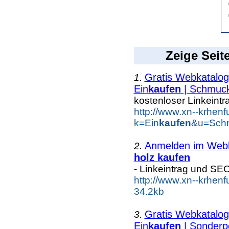
Zeige Seit
Gratis Webkatalog 
1.
Ein
kaufen
| Schmuc
kostenloser Linkeintr
http://www.xn--krhen
k=Ein
kaufen
&u=Schm
Anmelden im Webka
2.
holz
kaufen
- Linkeintrag und SE
http://www.xn--krhen
34.2kb
Gratis Webkatalog 
3.
Ein
kaufen
| Sonderp