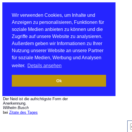
Wir verwenden Cookies, um Inhalte und
Anzeigen zu personalisieren, Funktionen für
soziale Medien anbieten zu können und die
Zugriffe auf unsere Website zu analysieren.
Außerdem geben wir Informationen zu Ihrer
Nutzung unserer Website an unsere Partner
für soziale Medien, Werbung und Analysen
weiter.
Details ansehen
Ok
Der Neid ist die aufrichtigste Form der
Anerkennung.
Wilhelm Busch
bei
Zitate des Tages