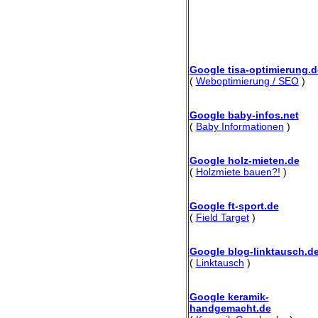
Google tisa-optimierung.d
(
Weboptimierung / SEO
)
Google baby-infos.net
(
Baby Informationen
)
Google holz-mieten.de
(
Holzmiete bauen?!
)
Google ft-sport.de
(
Field Target
)
Google blog-linktausch.d
(
Linktausch
)
Google keramik-
handgemacht.de