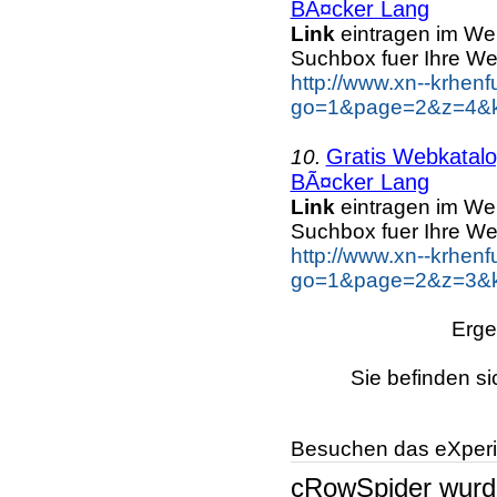
BÃ¤cker Lang
Link
eintragen im We
Suchbox fuer Ihre We
http://www.xn--krhen
go=1&page=2&z=4&k
Gratis Webkatal
10.
BÃ¤cker Lang
Link
eintragen im We
Suchbox fuer Ihre We
http://www.xn--krhen
go=1&page=2&z=3&k
Erge
Sie befinden si
Besuchen das eXperi
cRowSpider
wur