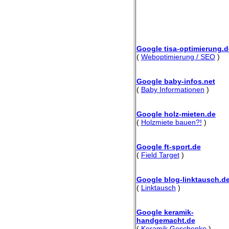
Google tisa-optimierung.d
(
Weboptimierung / SEO
)
Google baby-infos.net
(
Baby Informationen
)
Google holz-mieten.de
(
Holzmiete bauen?!
)
Google ft-sport.de
(
Field Target
)
Google blog-linktausch.d
(
Linktausch
)
Google keramik-
handgemacht.de
(
Keramik Geschenke
)