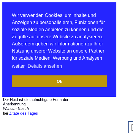
Wir verwenden Cookies, um Inhalte und
Anzeigen zu personalisieren, Funktionen für
soziale Medien anbieten zu können und die
Zugriffe auf unsere Website zu analysieren.
Außerdem geben wir Informationen zu Ihrer
Nutzung unserer Website an unsere Partner
für soziale Medien, Werbung und Analysen
weiter.
Details ansehen
Ok
Der Neid ist die aufrichtigste Form der
Anerkennung.
Wilhelm Busch
bei
Zitate des Tages