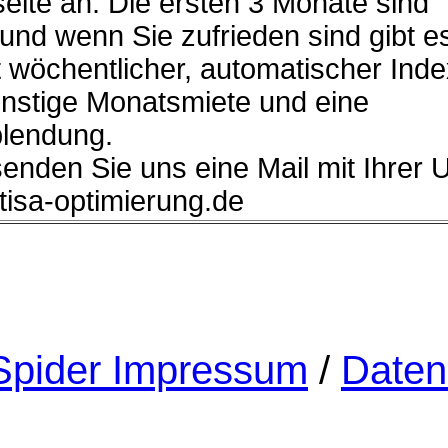
eite an. Die ersten 3 Monate sind
 und wenn Sie zufrieden sind gibt e
 wöchentlicher, automatischer Ind
ünstige Monatsmiete und eine
lendung.
senden Sie uns eine Mail mit Ihrer 
]tisa-optimierung.de
pider Impressum
/
Daten