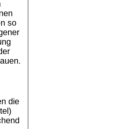
n
hnen
en so
igener
ung
der
hauen.
en die
tel)
chend