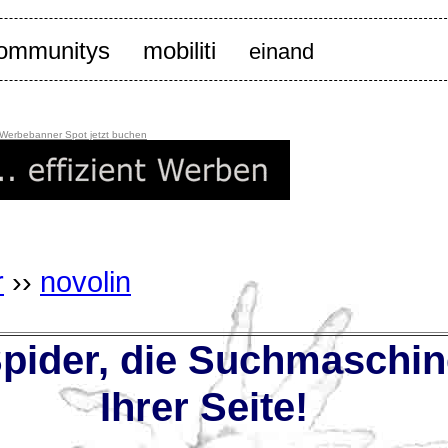
mobiliti
ommunitys
einand
 Werbebanner Spot jetzt buchen
r
››
novolin
ider, die Suchmaschin
Ihrer Seite!