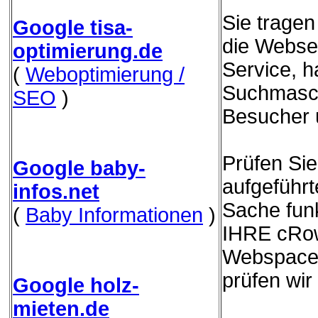
Sie trage
Google tisa-
die Websei
optimierung.de
Service, h
(
Weboptimierung /
Suchmasch
SEO
)
Besucher 
Prüfen Sie
Google baby-
aufgeführ
infos.net
Sache funk
(
Baby Informationen
)
IHRE cRow
Webspace 
prüfen wir
Google holz-
mieten.de