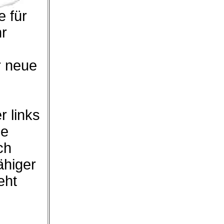
 für
hr
r neue
r links
ie
ch
ähiger
eht