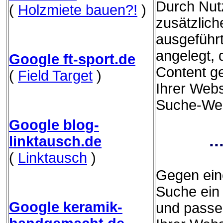
Durch Nut
(
Holzmiete bauen?!
)
zusätzliche
ausgeführ
angelegt,
Google ft-sport.de
Content g
(
Field Target
)
Ihrer Webs
Suche-Webs
Google blog-
.
linktausch.de
(
Linktausch
)
Gegen eine
Suche ein 
Google keramik-
und passe