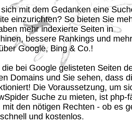
n sich mit dem Gedanken eine Suche
te einzurichten? So bieten Sie me
aben mehr indexierte Seiten in
inen, bessere Rankings und meh
über Google, Bing & Co.!
 die bei Google gelisteten Seiten de
ten Domains und Sie sehen, dass d
tioniert! Die Voraussetzung, um si
Spider Suche zu mieten, ist php-f
mit den nötigen Rechten - ob es g
 schnell und kostenlos.