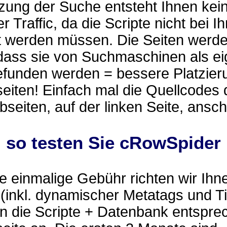
zung der Suche entsteht Ihnen kei
r Traffic, da die Scripte nicht bei I
t werden müssen. Die Seiten werd
 dass sie von Suchmaschinen als e
efunden werden = bessere Platzier
eiten! Einfach mal die Quellcodes 
eiten, auf der linken Seite, ansc
.. so testen Sie cRowSpider
 einmalige Gebühr richten wir Ihn
(inkl. dynamischer Metatags und Ti
n die Scripte + Datenbank entspre