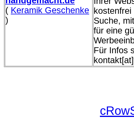
handgemacht.de
Ihrer Webs
(
Keramik Geschenke
kostenfrei
)
Suche, mit
für eine g
Werbeeinb
Für Infos 
kontakt[at
cRowS