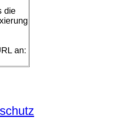
s die
exierung
URL an:
schutz