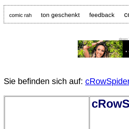
c
ton geschenkt
feedback
comic rah
diesen
Sie befinden sich auf:
cRowSpide
cRowSp