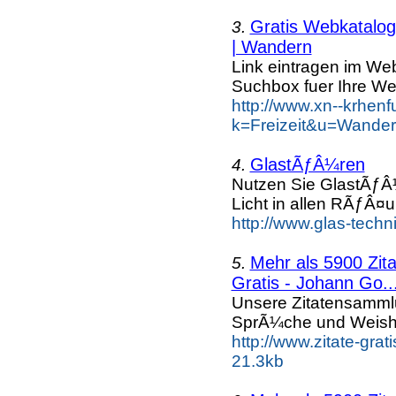
Gratis Webkatalog 
3.
| Wandern
Link eintragen im Web
Suchbox fuer Ihre We
http://www.xn--krhen
k=Freizeit&u=Wander
GlastÃƒÂ¼ren
4.
Nutzen Sie GlastÃƒ
Licht in allen RÃƒÂ¤
http://www.glas-techn
Mehr als 5900 Zit
5.
Gratis - Johann Go..
Unsere Zitatensammlun
SprÃ¼che und Weishe
http://www.zitate-gra
21.3kb