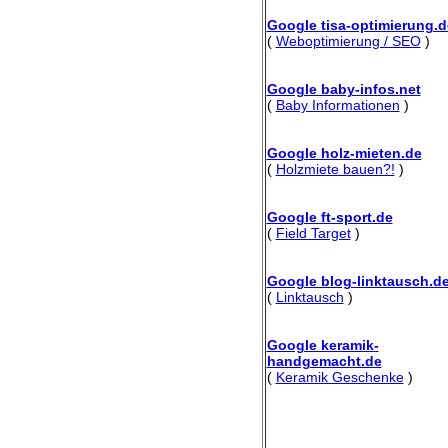
Google tisa-optimierung.d
(
Weboptimierung / SEO
)
Google baby-infos.net
(
Baby Informationen
)
Google holz-mieten.de
(
Holzmiete bauen?!
)
Google ft-sport.de
(
Field Target
)
Google blog-linktausch.d
(
Linktausch
)
Google keramik-
handgemacht.de
(
Keramik Geschenke
)