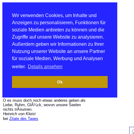
Wir verwenden Cookies, um Inhalte und
Anzeigen zu personalisieren, Funktionen für
soziale Medien anbieten zu können und die
Zugriffe auf unsere Website zu analysieren.
Außerdem geben wir Informationen zu Ihrer
Nutzung unserer Website an unsere Partner
für soziale Medien, Werbung und Analysen
weiter.
Details ansehen
Ok
O es muss doch noch etwas anderes geben als
Liebe, Ruhm, GlÃ¼ck, wovon unsere Seelen
nichts trÃ¤umen.
Heinrich von Kleist
bei
Zitate des Tages