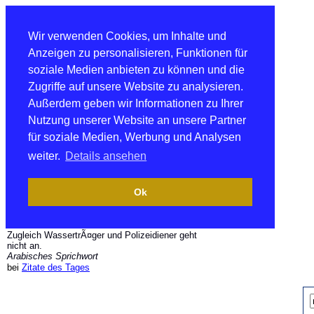
Wir verwenden Cookies, um Inhalte und
Anzeigen zu personalisieren, Funktionen für
soziale Medien anbieten zu können und die
Zugriffe auf unsere Website zu analysieren.
Außerdem geben wir Informationen zu Ihrer
Nutzung unserer Website an unsere Partner
für soziale Medien, Werbung und Analysen
weiter.
Details ansehen
Ok
Zugleich WassertrÃ¤ger und Polizeidiener geht
nicht an.
Arabisches Sprichwort
bei
Zitate des Tages