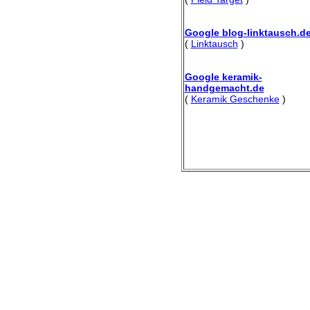
Google blog-linktausch.d
(
Linktausch
)
Google keramik-
handgemacht.de
(
Keramik Geschenke
)