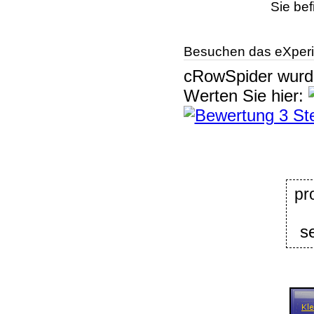
Sie bef
Besuchen das eXperi
cRowSpider
wur
Werten Sie hier:
pr
s