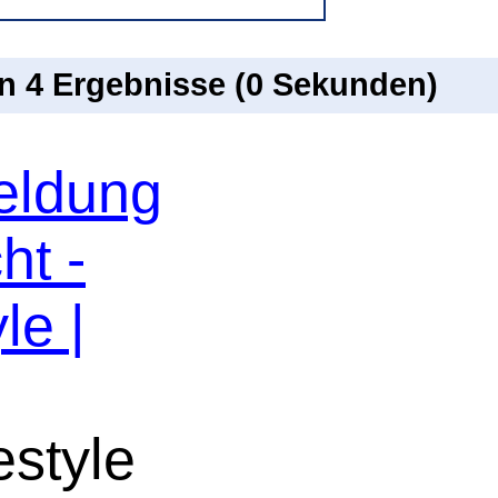
on 4 Ergebnisse (0 Sekunden)
eldung
ht -
le |
estyle