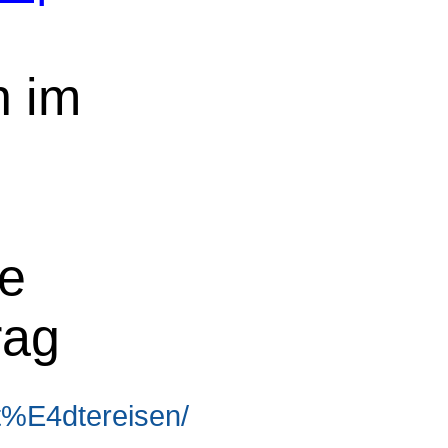
n im
ne
rag
t%E4dtereisen/