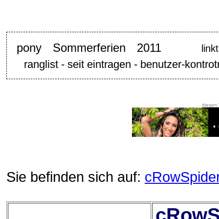
pony Sommerferien 2011
lin
ranglist - seit eintragen - benutzer-kontrot
diesen
Sie befinden sich auf:
cRowSpide
cRowSp