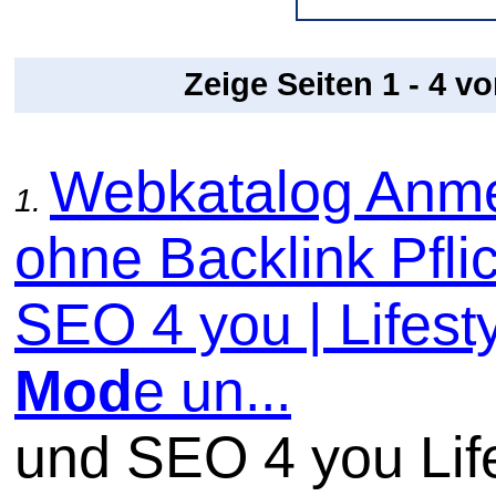
Zeige Seiten 1 - 4 v
Webkatalog Anm
1.
ohne Backlink Pflic
SEO 4 you | Lifesty
Mod
e un...
und SEO 4 you Lif