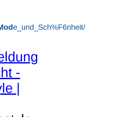
Mod
e_und_Sch%F6nheit/
eldung
ht -
le |