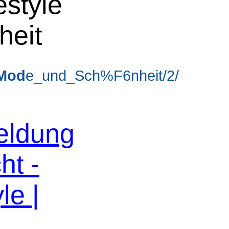
estyle
heit
Mod
e_und_Sch%F6nheit/2/
eldung
ht -
le |