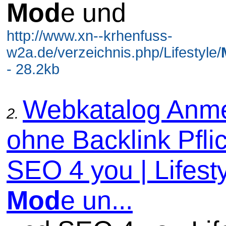
Mod
e und
http://www.xn--krhenfuss-
w2a.de/verzeichnis.php/Lifestyle/
- 28.2kb
Webkatalog Anm
2.
ohne Backlink Pflic
SEO 4 you | Lifesty
Mod
e un...