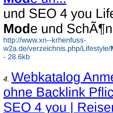
und SEO 4 you Lif
Mod
e und SchÃ¶n
http://www.xn--krhenfuss-
w2a.de/verzeichnis.php/Lifestyle/
- 28.6kb
Webkatalog Anm
4.
ohne Backlink Pflic
SEO 4 you | Reise