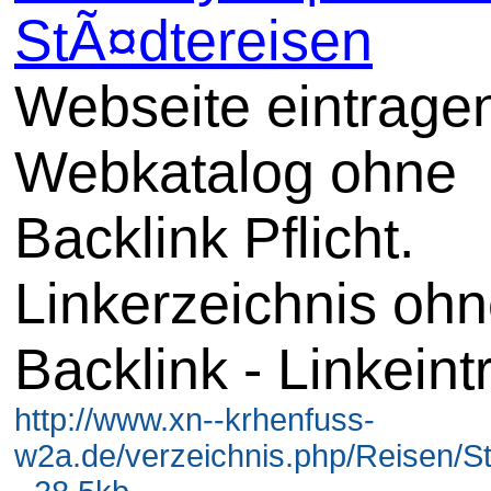
StÃ¤dtereisen
Webseite eintrage
Webkatalog ohne
Backlink Pflicht.
Linkerzeichnis oh
Backlink - Linkeint
http://www.xn--krhenfuss-
w2a.de/verzeichnis.php/Reisen/S