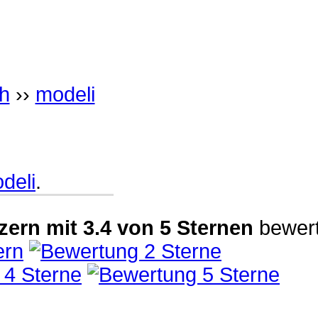
h
››
modeli
deli
.
zern
mit
3.4
von
5
Sternen
bewert