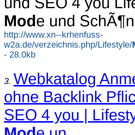
und SEO 4 you Lif
Mod
e und SchÃ¶n
http://www.xn--krhenfuss-
w2a.de/verzeichnis.php/Lifestyle/
- 28.0kb
Webkatalog Anm
3.
ohne Backlink Pflic
SEO 4 you | Lifesty
Mod
e un...