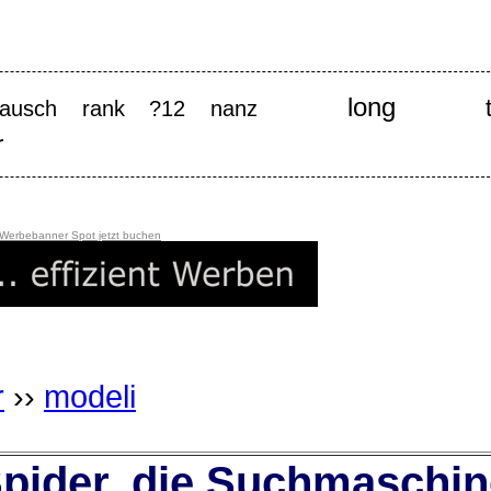
long
ktausch rank ?12 nanz
r
 Werbebanner Spot jetzt buchen
r
››
modeli
ider, die Suchmaschin