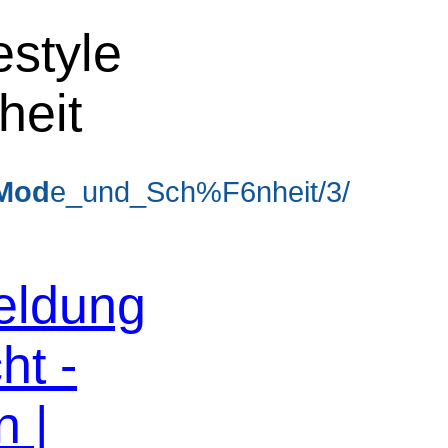
estyle
heit
Mod
e_und_Sch%F6nheit/3/
eldung
ht -
n |