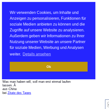
Wir verwenden Cookies, um Inhalte und
Anzeigen zu personalisieren, Funktionen für
soziale Medien anbieten zu können und die
Zugriffe auf unsere Website zu analysieren.
Außerdem geben wir Informationen zu Ihrer
Nutzung unserer Website an unsere Partner
für soziale Medien, Werbung und Analysen
weiter.
Details ansehen
Ok
Was man haben will, soll man erst einmal laufen
lassen. Â
aus China
bei
Zitate des Tages