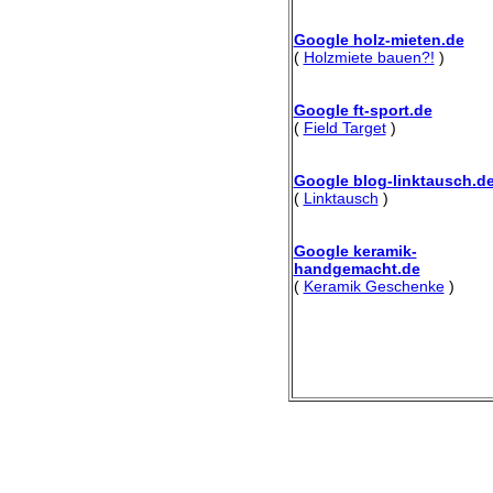
Google holz-mieten.de
(
Holzmiete bauen?!
)
Google ft-sport.de
(
Field Target
)
Google blog-linktausch.d
(
Linktausch
)
Google keramik-
handgemacht.de
(
Keramik Geschenke
)