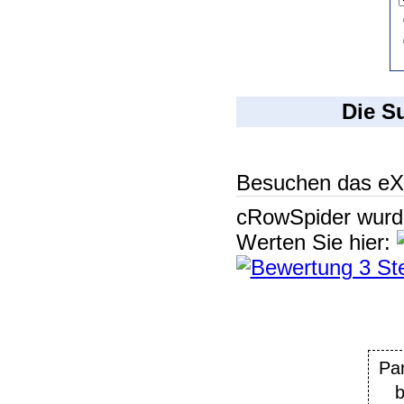
Die S
Besuchen das eX
cRowSpider
wur
Werten Sie hier:
Pa
b