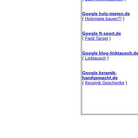
Google holz-mieten.de
(
Holzmiete bauen?!
)
Google ft-sport.de
(
Field Target
)
Google blog-linktausch.d
(
Linktausch
)
Google keramik-
handgemacht.de
(
Keramik Geschenke
)