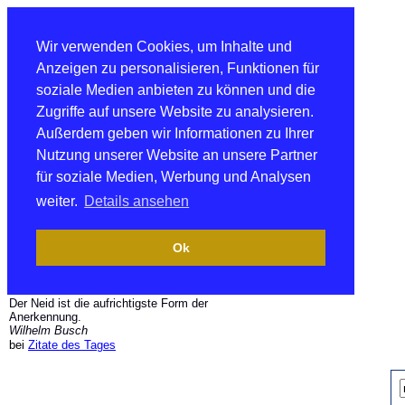
Wir verwenden Cookies, um Inhalte und
Anzeigen zu personalisieren, Funktionen für
soziale Medien anbieten zu können und die
Zugriffe auf unsere Website zu analysieren.
Außerdem geben wir Informationen zu Ihrer
Nutzung unserer Website an unsere Partner
für soziale Medien, Werbung und Analysen
weiter.
Details ansehen
Ok
Der Neid ist die aufrichtigste Form der
Anerkennung.
Wilhelm Busch
bei
Zitate des Tages