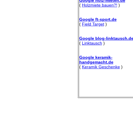
Google holz-mieten.de
(
Holzmiete bauen?!
)
Google ft-sport.de
(
Field Target
)
Google blog-linktausch.d
(
Linktausch
)
Google keramik-
handgemacht.de
(
Keramik Geschenke
)