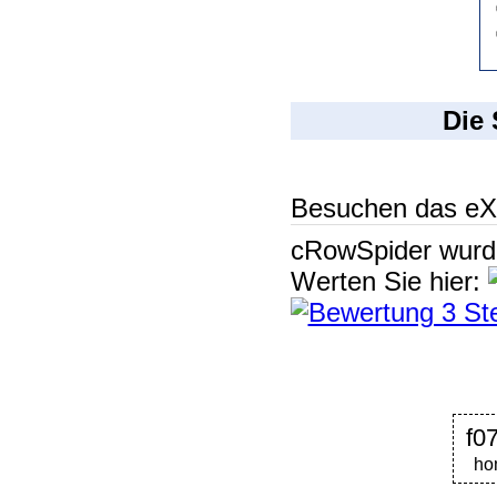
Die 
Besuchen das eX
cRowSpider
wur
Werten Sie hier:
f0
ho