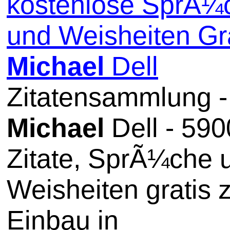
kostenlose SprÃ¼
und Weisheiten Gra
Michael
Dell
Zitatensammlung -
Michael
Dell - 590
Zitate, SprÃ¼che 
Weisheiten gratis
Einbau in