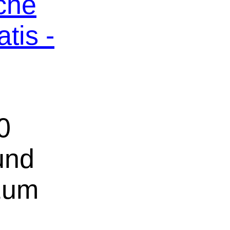
che
tis -
0
und
 zum