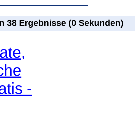
on 38 Ergebnisse (0 Sekunden)
ate,
che
tis -