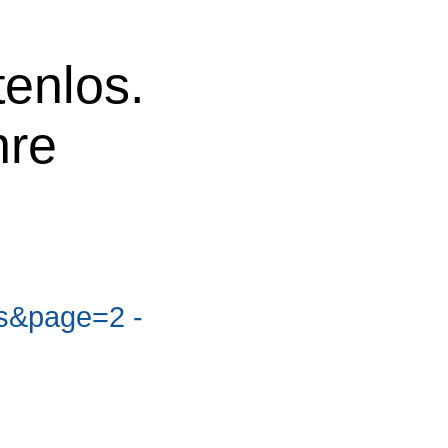
tenlos.
hre
s&page=2 -