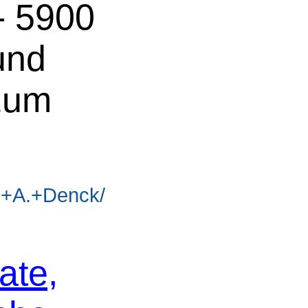
- 5900
und
 zum
l+A.+Denck/
ate,