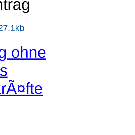
ntrag
 27.1kb
og ohne
os
krÃ¤fte