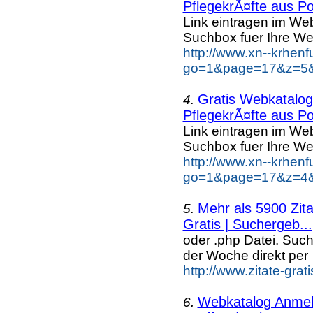
PflegekrÃ¤fte aus Po
Link eintragen im Web
Suchbox fuer Ihre We
http://www.xn--krhen
go=1&page=17&z=5&k
Gratis Webkatalog 
4.
PflegekrÃ¤fte aus Po
Link eintragen im Web
Suchbox fuer Ihre We
http://www.xn--krhen
go=1&page=17&z=4&k
Mehr als 5900 Zit
5.
Gratis | Suchergeb...
oder .php Datei. Suc
der Woche direkt per
http://www.zitate-grat
Webkatalog Anmeld
6.