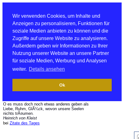
Wir verwenden Cookies, um Inhalte und
Anzeigen zu personalisieren, Funktionen für
soziale Medien anbieten zu können und die
Zugriffe auf unsere Website zu analysieren.
Außerdem geben wir Informationen zu Ihrer
Nutzung unserer Website an unsere Partner
für soziale Medien, Werbung und Analysen
weiter.
Details ansehen
Ok
O es muss doch noch etwas anderes geben als
Liebe, Ruhm, GlÃ¼ck, wovon unsere Seelen
nichts trÃ¤umen.
Heinrich von Kleist
bei
Zitate des Tages