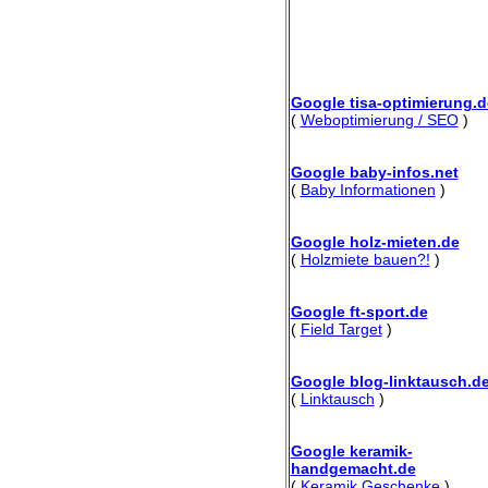
Google tisa-optimierung.d
(
Weboptimierung / SEO
)
Google baby-infos.net
(
Baby Informationen
)
Google holz-mieten.de
(
Holzmiete bauen?!
)
Google ft-sport.de
(
Field Target
)
Google blog-linktausch.d
(
Linktausch
)
Google keramik-
handgemacht.de
(
Keramik Geschenke
)