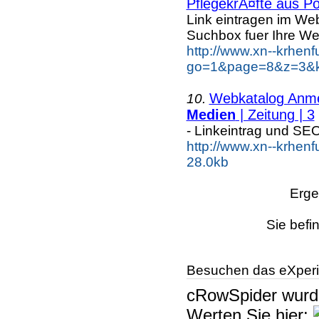
PflegekrÃ¤fte aus Po
Link eintragen im Web
Suchbox fuer Ihre We
http://www.xn--krhen
go=1&page=8&z=3&ke
Webkatalog Anmel
10.
Medien
| Zeitung | 3
- Linkeintrag und SE
http://www.xn--krhenf
28.0kb
Erge
Sie befi
Besuchen das eXperi
cRowSpider
wur
Werten Sie hier: