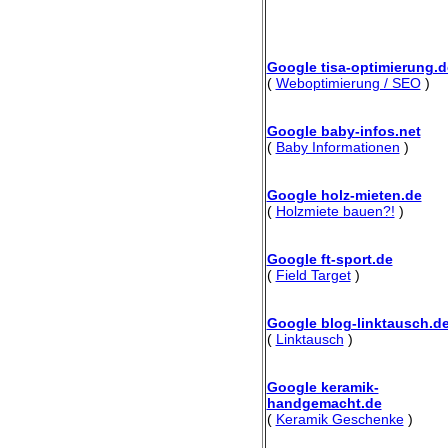
Google tisa-optimierung.d
(
Weboptimierung / SEO
)
Google baby-infos.net
(
Baby Informationen
)
Google holz-mieten.de
(
Holzmiete bauen?!
)
Google ft-sport.de
(
Field Target
)
Google blog-linktausch.d
(
Linktausch
)
Google keramik-
handgemacht.de
(
Keramik Geschenke
)