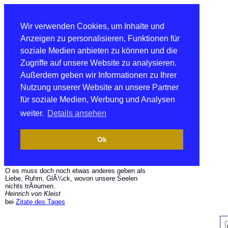
Wir verwenden Cookies, um Inhalte und
Anzeigen zu personalisieren, Funktionen für
soziale Medien anbieten zu können und die
Zugriffe auf unsere Website zu analysieren.
Außerdem geben wir Informationen zu Ihrer
Nutzung unserer Website an unsere Partner
für soziale Medien, Werbung und Analysen
weiter.
Details ansehen
Ok
O es muss doch noch etwas anderes geben als
Liebe, Ruhm, GlÃ¼ck, wovon unsere Seelen
nichts trÃ¤umen.
Heinrich von Kleist
bei
Zitate des Tages