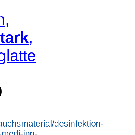
n,
tark
,
latte
0
auchsmaterial/desinfektion-
-medi-inn-