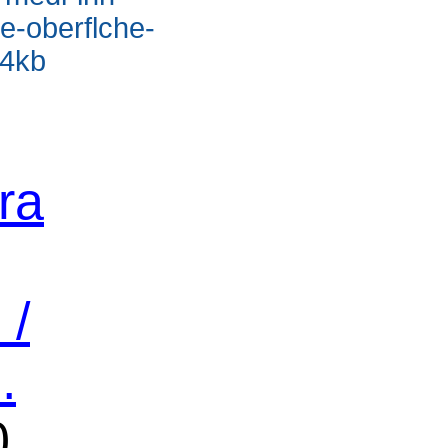
e-oberflche-
.4kb
ra
 /
.
0