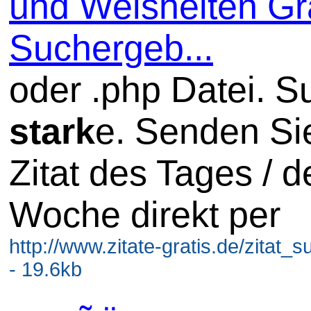
und Weisheiten Gra
Suchergeb...
oder .php Datei. S
stark
e. Senden Si
Zitat des Tages / d
Woche direkt per
http://www.zitate-gratis.de/zitat_
- 19.6kb