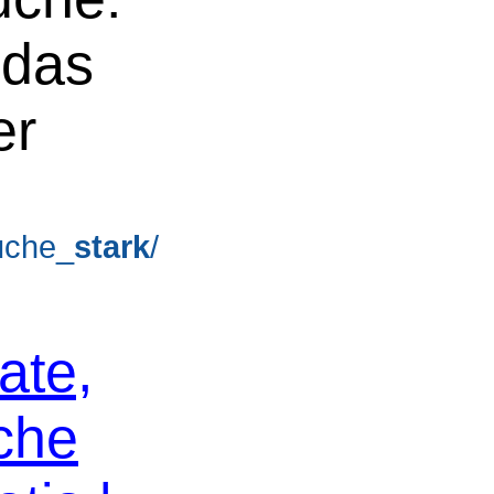
 das
er
suche_
stark
/
ate,
che