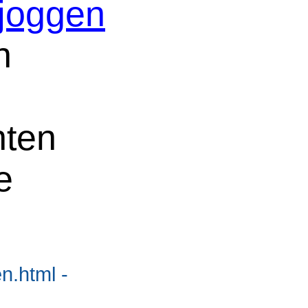
joggen
n
nten
e
n.html -