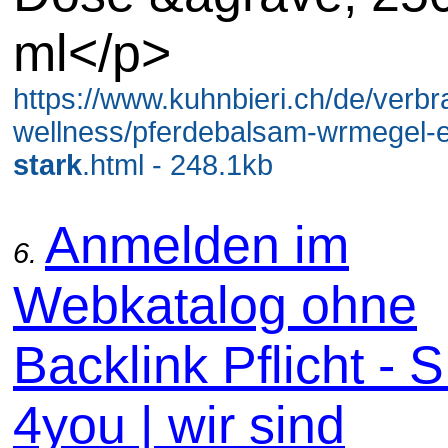
ml</p>
https://www.kuhnbieri.ch/de/verb
wellness/pferdebalsam-wrmegel-e
stark
.html - 248.1kb
Anmelden im
6.
Webkatalog ohne
Backlink Pflicht -
4you | wir sind