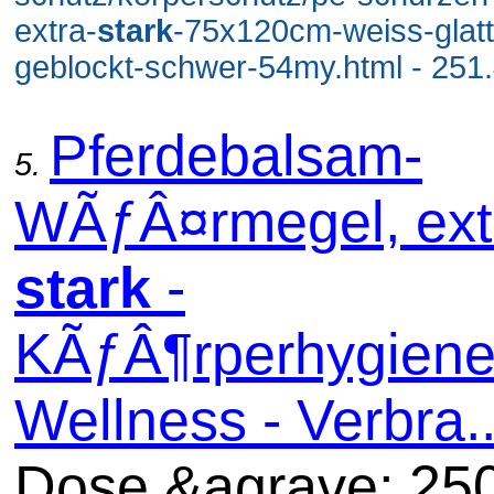
extra-
stark
-75x120cm-weiss-glatt
geblockt-schwer-54my.html - 251
Pferdebalsam-
5.
WÃƒÂ¤rmegel, ext
stark
-
KÃƒÂ¶rperhygiene
Wellness - Verbra..
Dose &agrave; 25