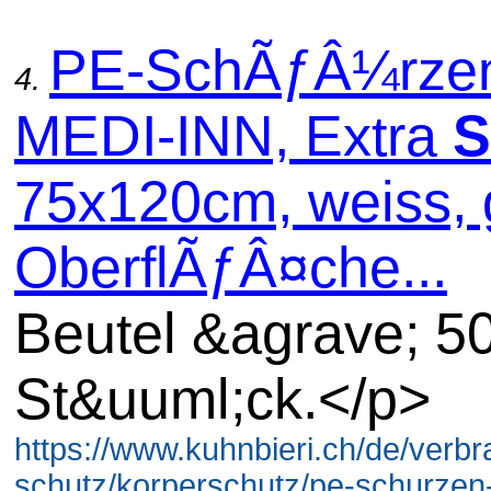
PE-SchÃƒÂ¼rze
4.
MEDI-INN, Extra
S
75x120cm, weiss, g
OberflÃƒÂ¤che...
Beutel &agrave; 5
St&uuml;ck.</p>
https://www.kuhnbieri.ch/de/verbr
schutz/korperschutz/pe-schurzen