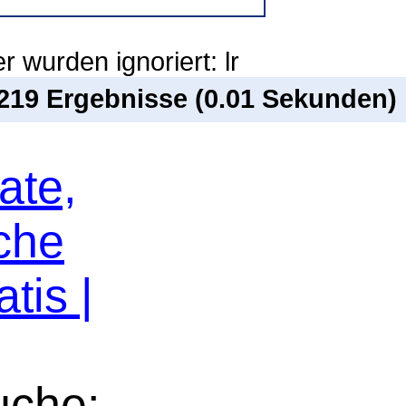
 wurden ignoriert: lr
 219 Ergebnisse (0.01 Sekunden)
ate,
che
tis |
uche: