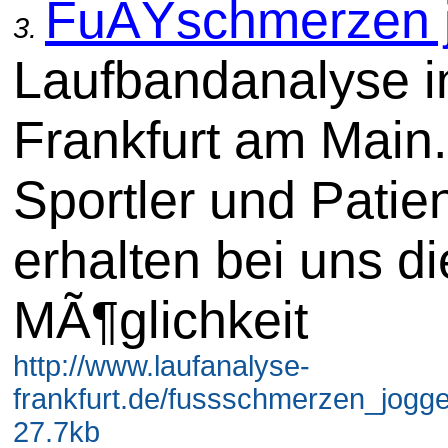
FuÃŸschmerzen 
3.
Laufbandanalyse i
Frankfurt am Main.
Sportler und Patie
erhalten bei uns di
MÃ¶glichkeit
http://www.laufanalyse-
frankfurt.de/fussschmerzen_jogge
27.7kb