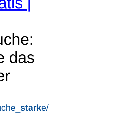
tis |
uche:
e das
er
suche_
stark
e/