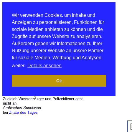
Wir verwenden Cookies, um Inhalte und
Anzeigen zu personalisieren, Funktionen für
soziale Medien anbieten zu können und die
Zugriffe auf unsere Website zu analysieren.
Außerdem geben wir Informationen zu Ihrer
Nutzung unserer Website an unsere Partner
für soziale Medien, Werbung und Analysen
weiter.
Details ansehen
Ok
Zugleich WassertrÃ¤ger und Polizeidiener geht
nicht an.
Arabisches Sprichwort
bei
Zitate des Tages