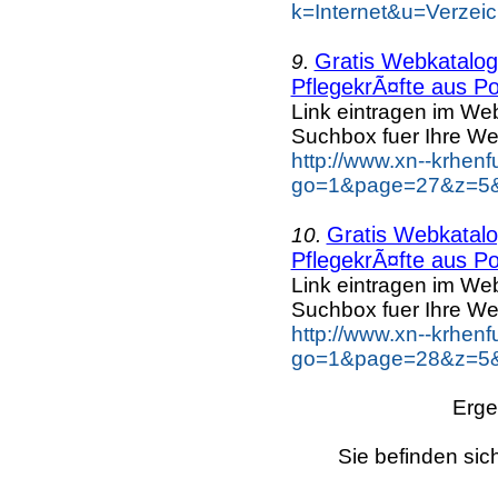
k=Internet&u=Verzei
Gratis Webkatalog 
9.
PflegekrÃ¤fte aus Po
Link eintragen im Web
Suchbox fuer Ihre We
http://www.xn--krhen
go=1&page=27&z=5&k
Gratis Webkatalog
10.
PflegekrÃ¤fte aus Po
Link eintragen im Web
Suchbox fuer Ihre We
http://www.xn--krhen
go=1&page=28&z=5&k
Erge
Sie befinden sic