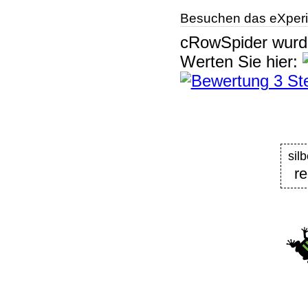
Besuchen das eXperi
cRowSpider
wur
Werten Sie hier:
si
re