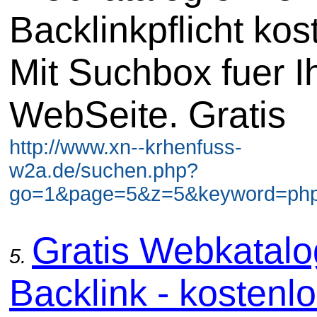
Backlinkpflicht kos
Mit Suchbox fuer I
WebSeite. Gratis
http://www.xn--krhenfuss-
w2a.de/suchen.php?
go=1&page=5&z=5&keyword=php 
Gratis Webkatal
5.
Backlink - kostenl