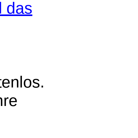
d das
tenlos.
hre