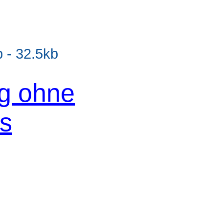
- 32.5kb
og ohne
os