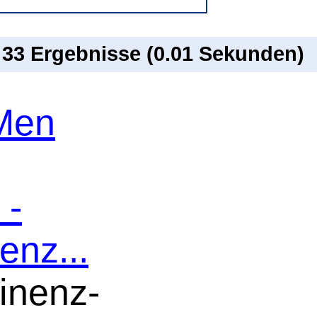
n 33 Ergebnisse (0.01 Sekunden)
Men
 -
enz...
inenz-