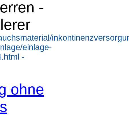
erren -
tlerer
rauchsmaterial/inkontinenzversorg
nlage/einlage-
.html -
og ohne
os