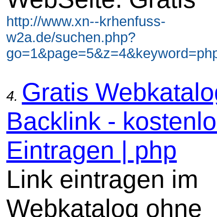
http://www.xn--krhenfuss-
w2a.de/suchen.php?
go=1&page=5&z=4&keyword=php 
Gratis Webkatal
4.
Backlink - kostenl
Eintragen | php
Link eintragen im
Webkatalog ohne