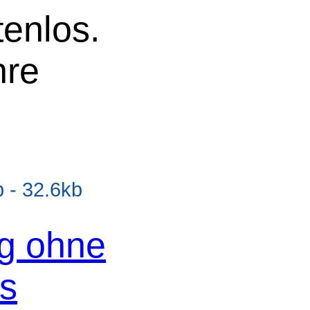
tenlos.
hre
- 32.6kb
og ohne
os