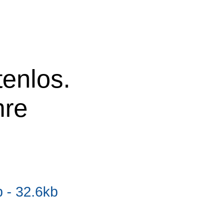
tenlos.
hre
- 32.6kb