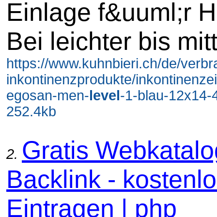
Einlage f&uuml;r H
Bei leichter bis mit
https://www.kuhnbieri.ch/de/verb
inkontinenzprodukte/inkontinenzei
egosan-men-
level
-1-blau-12x14-4
252.4kb
Gratis Webkatal
2.
Backlink - kostenl
Eintragen | php