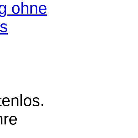
og ohne
os
tenlos.
hre