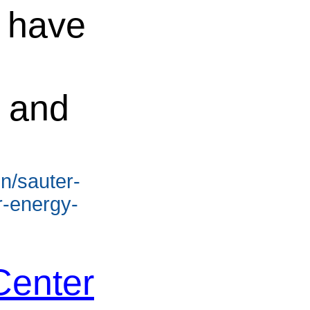
y have
y and
n/sauter-
r-energy-
Center