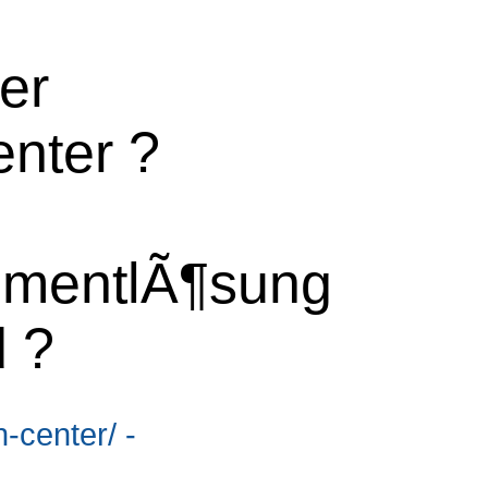
er
nter ?
mentlÃ¶sung
 ?
-center/ -