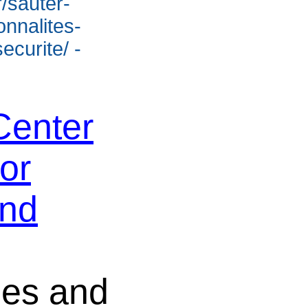
/sauter-
onnalites-
ecurite/ -
Center
or
and
ies and