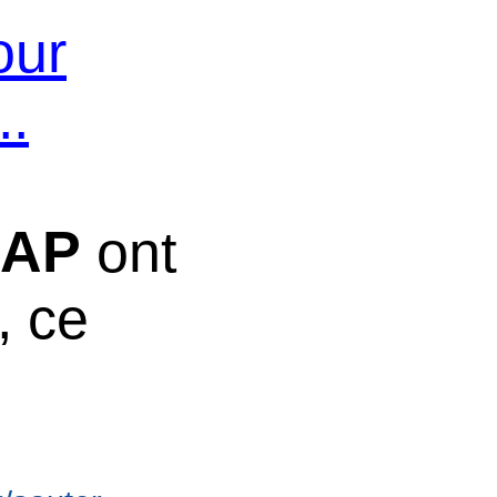
our
..
DAP
ont
 ce