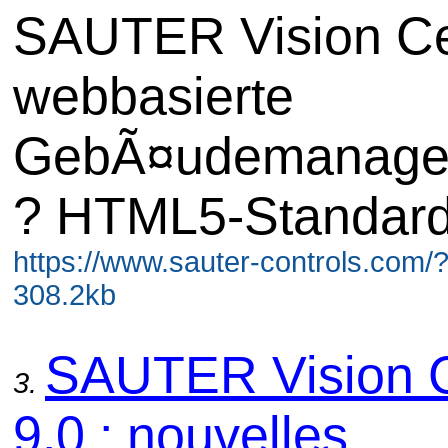
SAUTER Vision Ce
webbasierte
GebÃ¤udemanage
? HTML5-Standard
https://www.sauter-controls.com/
308.2kb
SAUTER Vision 
3.
9.0 : nouvelles