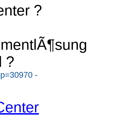
nter ?
mentlÃ¶sung
 ?
?p=30970 -
Center