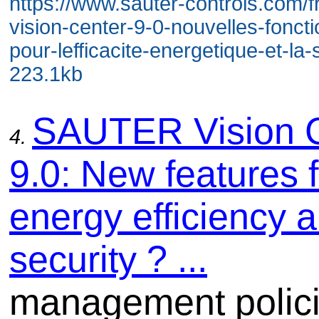
https://www.sauter-controls.com/fr
vision-center-9-0-nouvelles-foncti
pour-lefficacite-energetique-et-la-s
223.1kb
SAUTER Vision 
4.
9.0: New features f
energy efficiency 
security ? ...
management polic