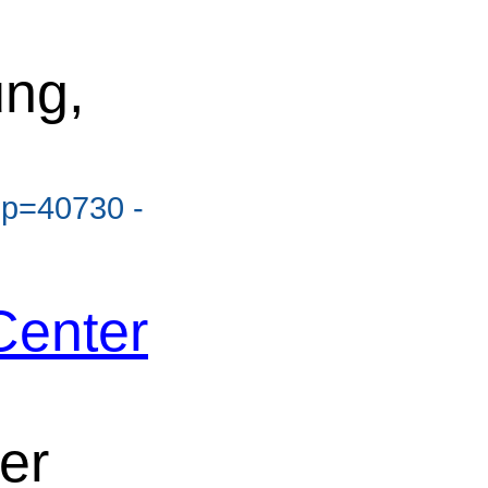
ung,
?p=40730 -
Center
er