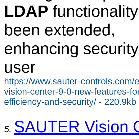
LDAP
functionalit
been extended,
enhancing securit
user
https://www.sauter-controls.com/e
vision-center-9-0-new-features-fo
efficiency-and-security/ - 220.9kb
SAUTER Vision 
5.