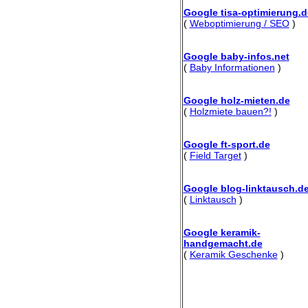
Google tisa-optimierung.d
(
Weboptimierung / SEO
)
Google baby-infos.net
(
Baby Informationen
)
Google holz-mieten.de
(
Holzmiete bauen?!
)
Google ft-sport.de
(
Field Target
)
Google blog-linktausch.d
(
Linktausch
)
Google keramik-
handgemacht.de
(
Keramik Geschenke
)