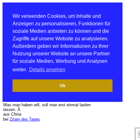
Wir verwenden Cookies, um Inhalte und
Anzeigen zu personalisieren, Funktionen für
soziale Medien anbieten zu können und die
Zugriffe auf unsere Website zu analysieren.
Außerdem geben wir Informationen zu Ihrer
Nutzung unserer Website an unsere Partner
für soziale Medien, Werbung und Analysen
weiter.
Details ansehen
Ok
Was man haben will, soll man erst einmal laufen
lassen. Â
aus China
bei
Zitate des Tages