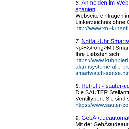
Anmelden im Webka
6.
spanien
Webseite eintragen i
Linkerzeichnis ohne G
http://www.xn--krhen
Notfall-Uhr Smart
7.
<p><strong>Mit Smar
Ihre Liebsten sich
https://www.kuhnbieri
alarmsysteme-alle-prod
smartwatch-sense.htm
Retrofit - sauter-c
8.
Die SAUTER Stellantr
Ventiltypen. Sie sind 
https://www.sauter-c
GebÃ¤udeautomati
9.
Mit der GebÃ¤udeau