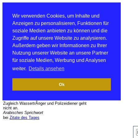
Wir verwenden Cookies, um Inhalte und
Anzeigen zu personalisieren, Funktionen für
soziale Medien anbieten zu können und die
Zugriffe auf unsere Website zu analysieren.
Außerdem geben wir Informationen zu Ihrer
Nutzung unserer Website an unsere Partner
für soziale Medien, Werbung und Analysen
weiter.
Details ansehen
Ok
Zugleich WassertrÃ¤ger und Polizeidiener geht
nicht an.
Arabisches Sprichwort
bei
Zitate des Tages