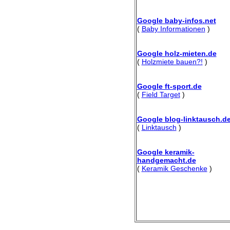
Google baby-infos.net
(
Baby Informationen
)
Google holz-mieten.de
(
Holzmiete bauen?!
)
Google ft-sport.de
(
Field Target
)
Google blog-linktausch.d
(
Linktausch
)
Google keramik-
handgemacht.de
(
Keramik Geschenke
)