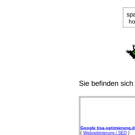
sp
ho
Sie befinden sich
Google tisa-optimierung.d
(
Weboptimierung / SEO
)