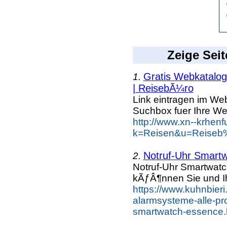
Zeige Seit
Gratis Webkatalog 
1.
| ReisebÃ¼ro
Link eintragen im Web
Suchbox fuer Ihre We
http://www.xn--krhen
k=Reisen&u=Reiseb%
Notruf-Uhr Smart
2.
Notruf-Uhr Smartwat
kÃƒÂ¶nnen Sie und Ih
https://www.kuhnbieri
alarmsysteme-alle-pro
smartwatch-essence.h