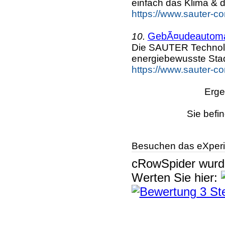
einfach das Klima & d
https://www.sauter-c
GebÃ¤udeautomat
10.
Die SAUTER Technolog
energiebewusste Sta
https://www.sauter-c
Erge
Sie befi
Besuchen das eXperi
cRowSpider
wur
Werten Sie hier: