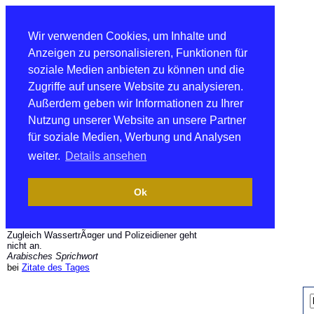
Wir verwenden Cookies, um Inhalte und
Anzeigen zu personalisieren, Funktionen für
soziale Medien anbieten zu können und die
Zugriffe auf unsere Website zu analysieren.
Außerdem geben wir Informationen zu Ihrer
Nutzung unserer Website an unsere Partner
für soziale Medien, Werbung und Analysen
weiter.
Details ansehen
Ok
Zugleich WassertrÃ¤ger und Polizeidiener geht
nicht an.
Arabisches Sprichwort
bei
Zitate des Tages