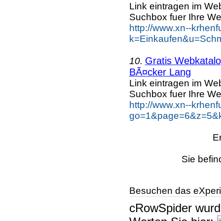
Link eintragen im Web
Suchbox fuer Ihre We
http://www.xn--krhen
k=Einkaufen&u=Schm
Gratis Webkatalog
10.
BÃ¤cker Lang
Link eintragen im Web
Suchbox fuer Ihre We
http://www.xn--krhen
go=1&page=6&z=5&k
E
Sie befin
Besuchen das eXperi
cRowSpider
wur