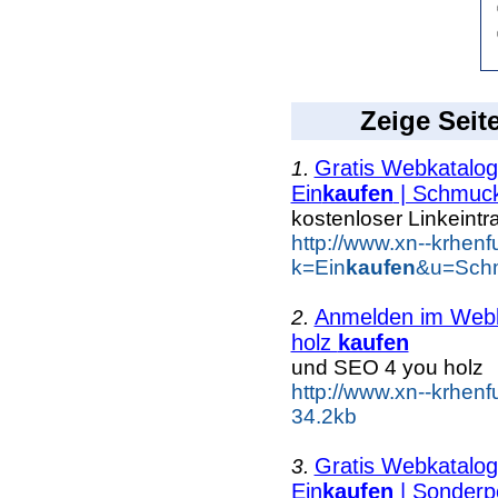
Zeige Seit
Gratis Webkatalog 
1.
Ein
kaufen
| Schmuc
kostenloser Linkeintr
http://www.xn--krhen
k=Ein
kaufen
&u=Schm
Anmelden im Webka
2.
holz
kaufen
und SEO 4 you holz
http://www.xn--krhen
34.2kb
Gratis Webkatalog 
3.
Ein
kaufen
| Sonderp