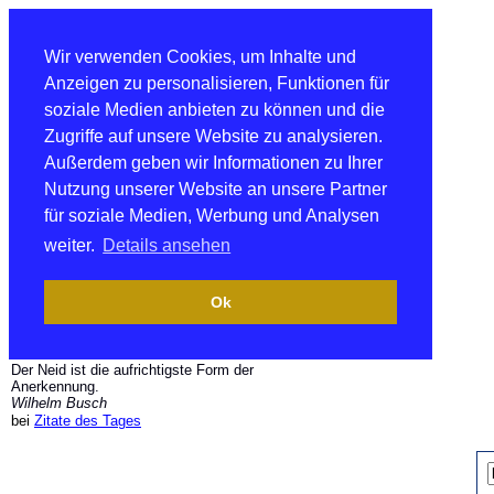
Wir verwenden Cookies, um Inhalte und
Anzeigen zu personalisieren, Funktionen für
soziale Medien anbieten zu können und die
Zugriffe auf unsere Website zu analysieren.
Außerdem geben wir Informationen zu Ihrer
Nutzung unserer Website an unsere Partner
für soziale Medien, Werbung und Analysen
weiter.
Details ansehen
Ok
Der Neid ist die aufrichtigste Form der
Anerkennung.
Wilhelm Busch
bei
Zitate des Tages