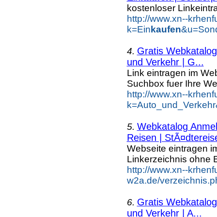
kostenloser Linkeintr
http://www.xn--krhen
k=Ein
kaufen
&u=Sond
Gratis Webkatalog 
4.
und Verkehr | G...
Link eintragen im Web
Suchbox fuer Ihre We
http://www.xn--krhen
k=Auto_und_Verkehr
Webkatalog Anmeld
5.
Reisen | StÃ¤dtereis
Webseite eintragen i
Linkerzeichnis ohne B
http://www.xn--krhenf
w2a.de/verzeichnis.p
Gratis Webkatalog 
6.
und Verkehr | A...