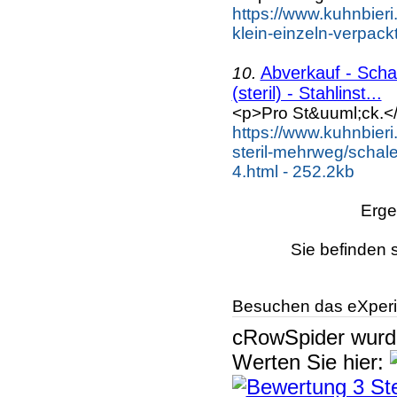
https://www.kuhnbieri
klein-einzeln-verpack
Abverkauf - Scha
10.
(steril) - Stahlinst...
<p>Pro St&uuml;ck.<
https://www.kuhnbier
steril-mehrweg/schale
4.html - 252.2kb
Erge
Sie befinden 
Besuchen das eXperi
cRowSpider
wur
Werten Sie hier: