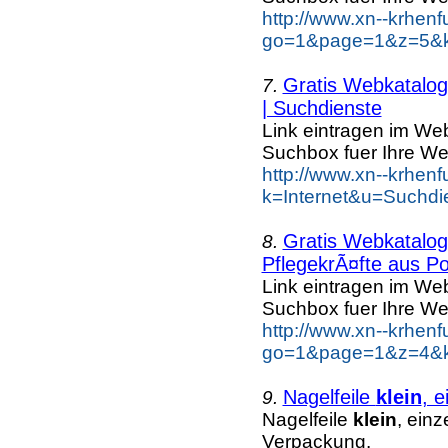
http://www.xn--krhen
go=1&page=1&z=5&ke
Gratis Webkatalog 
7.
| Suchdienste
Link eintragen im Web
Suchbox fuer Ihre We
http://www.xn--krhen
k=Internet&u=Suchdi
Gratis Webkatalog 
8.
PflegekrÃ¤fte aus Po
Link eintragen im Web
Suchbox fuer Ihre We
http://www.xn--krhen
go=1&page=1&z=4&ke
Nagelfeile
klein
, 
9.
Nagelfeile
klein
, ein
Verpackung.