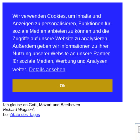
Wir verwenden Cookies, um Inhalte und
Anzeigen zu personalisieren, Funktionen für
soziale Medien anbieten zu können und die
Zugriffe auf unsere Website zu analysieren.
Außerdem geben wir Informationen zu Ihrer
Nutzung unserer Website an unsere Partner
für soziale Medien, Werbung und Analysen
weiter.
Details ansehen
Ok
Ich glaube an Gott, Mozart und Beethoven
Richard WagnerÂ
bei
Zitate des Tages