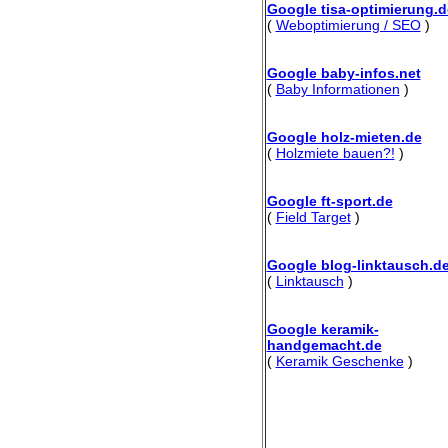
Google tisa-optimierung.d
(
Weboptimierung / SEO
)
Google baby-infos.net
(
Baby Informationen
)
Google holz-mieten.de
(
Holzmiete bauen?!
)
Google ft-sport.de
(
Field Target
)
Google blog-linktausch.d
(
Linktausch
)
Google keramik-
handgemacht.de
(
Keramik Geschenke
)