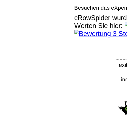
Besuchen das eXperi
cRowSpider
wur
Werten Sie hier:
exi
in