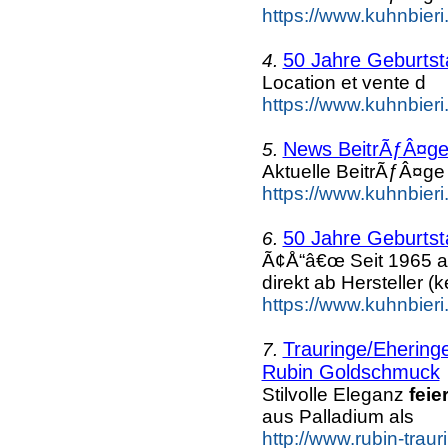
https://www.kuhnbier
50 Jahre Geburtsta
4.
Location et vente d
https://www.kuhnbieri.
News BeitrÃƒÂ¤ge 
5.
Aktuelle BeitrÃƒÂ¤ge
https://www.kuhnbieri
50 Jahre Geburtst
6.
Ã¢Å“â€œ Seit 1965 a
direkt ab Hersteller (k
https://www.kuhnbieri
Trauringe/Eheringe
7.
Rubin Goldschmuck
Stilvolle Eleganz
feie
aus Palladium als
http://www.rubin-traur