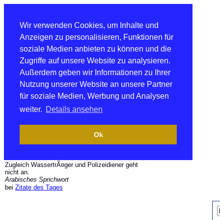
Wir verwenden Cookies, um Inhalte und
Anzeigen zu personalisieren, Funktionen für
soziale Medien anbieten zu können und die
Zugriffe auf unsere Website zu analysieren.
Außerdem geben wir Informationen zu Ihrer
Nutzung unserer Website an unsere Partner
für soziale Medien, Werbung und Analysen
weiter.
Details ansehen
Ok
Zugleich WassertrÃ¤ger und Polizeidiener geht
nicht an.
Arabisches Sprichwort
bei
Zitate des Tages