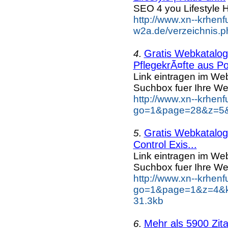
SEO 4 you Lifestyle
http://www.xn--krhenf
w2a.de/verzeichnis.p
Gratis Webkatalog 
4.
PflegekrÃ¤fte aus Po
Link eintragen im Web
Suchbox fuer Ihre We
http://www.xn--krhen
go=1&page=28&z=5&k
Gratis Webkatalog 
5.
Control Exis...
Link eintragen im Web
Suchbox fuer Ihre We
http://www.xn--krhen
go=1&page=1&z=4&ke
31.3kb
Mehr als 5900 Zit
6.