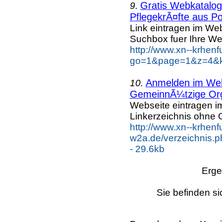
Gratis Webkatalog 
9.
PflegekrÃ¤fte aus Po
Link eintragen im Web
Suchbox fuer Ihre We
http://www.xn--krhen
go=1&page=1&z=4&ke
Anmelden im Webk
10.
GemeinnÃ¼tzige Org
Webseite eintragen i
Linkerzeichnis ohne G
http://www.xn--krhenf
w2a.de/verzeichnis.p
- 29.6kb
Erge
Sie befinden si