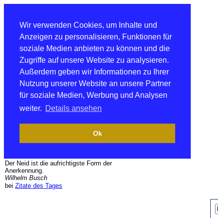
Wir verwenden Cookies, um Inhalte und
Anzeigen zu personalisieren, Funktionen für
soziale Medien anbieten zu können und die
Zugriffe auf unsere Website zu analysieren.
Außerdem geben wir Informationen zu Ihrer
Nutzung unserer Website an unsere Partner
für soziale Medien, Werbung und Analysen
weiter.
Details ansehen
Ok
Der Neid ist die aufrichtigste Form der
Anerkennung.
Wilhelm Busch
bei
Zitate des Tages