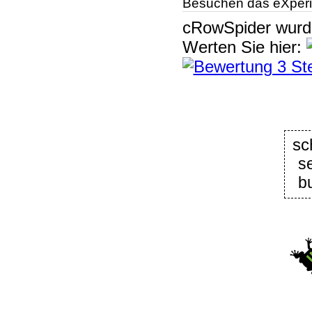
Besuchen das eXperi
cRowSpider
wur
Werten Sie hier:
s
b