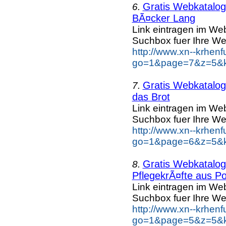
Gratis Webkatalog 
6.
BÃ¤cker Lang
Link eintragen im Web
Suchbox fuer Ihre We
http://www.xn--krhen
go=1&page=7&z=5&k
Gratis Webkatalog 
7.
das Brot
Link eintragen im Web
Suchbox fuer Ihre We
http://www.xn--krhen
go=1&page=6&z=5&ke
Gratis Webkatalog 
8.
PflegekrÃ¤fte aus Po
Link eintragen im Web
Suchbox fuer Ihre We
http://www.xn--krhen
go=1&page=5&z=5&ke