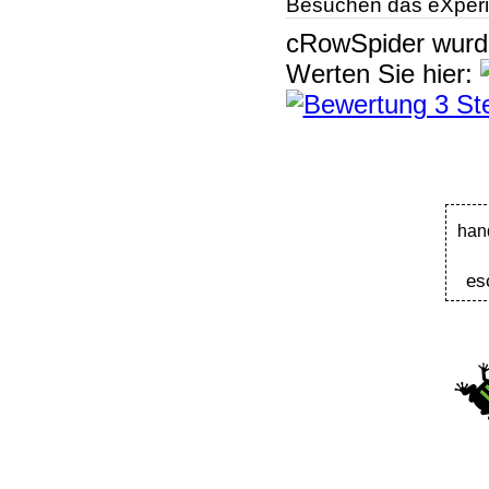
Besuchen das eXperi
cRowSpider
wur
Werten Sie hier:
han
es