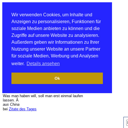
Wir verwenden Cookies, um Inhalte und
Anzeigen zu personalisieren, Funktionen für
soziale Medien anbieten zu können und die
Zugriffe auf unsere Website zu analysieren.
Außerdem geben wir Informationen zu Ihrer
Nutzung unserer Website an unsere Partner
für soziale Medien, Werbung und Analysen
weiter.
Details ansehen
Ok
Was man haben will, soll man erst einmal laufen
lassen. Â
aus China
bei
Zitate des Tages