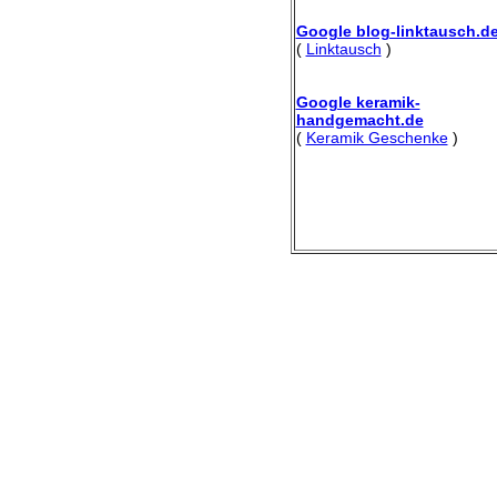
Google blog-linktausch.d
(
Linktausch
)
Google keramik-
handgemacht.de
(
Keramik Geschenke
)