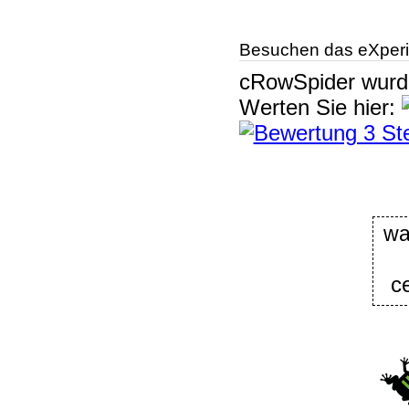
Besuchen das eXperi
cRowSpider
wur
Werten Sie hier:
w
ce