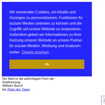
Wir verwenden Cookies, um Inhalte und
Anzeigen zu personalisieren, Funktionen für
soziale Medien anbieten zu können und die
Zugriffe auf unsere Website zu analysieren.
Außerdem geben wir Informationen zu Ihrer
Nutzung unserer Website an unsere Partner
für soziale Medien, Werbung und Analysen
weiter.
Details ansehen
Ok
Der Neid ist die aufrichtigste Form der
Anerkennung.
Wilhelm Busch
bei
Zitate des Tages