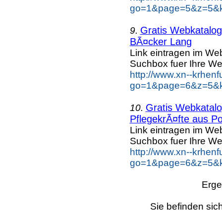
go=1&page=5&z=5&ke
Gratis Webkatalog 
9.
BÃ¤cker Lang
Link eintragen im Web
Suchbox fuer Ihre We
http://www.xn--krhen
go=1&page=6&z=5&k
Gratis Webkatalog
10.
PflegekrÃ¤fte aus Po
Link eintragen im Web
Suchbox fuer Ihre We
http://www.xn--krhen
go=1&page=6&z=5&ke
Erge
Sie befinden sic