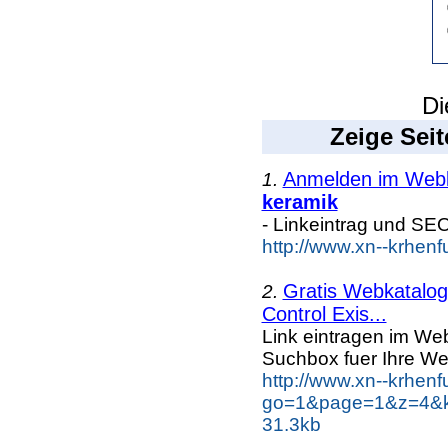
Di
Zeige Seit
Anmelden im Webka
1.
keramik
- Linkeintrag und SE
http://www.xn--krhen
Gratis Webkatalog 
2.
Control Exis...
Link eintragen im Web
Suchbox fuer Ihre We
http://www.xn--krhen
go=1&page=1&z=4&ke
31.3kb