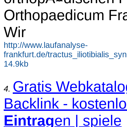
Orthopaedicum Fra
Wir
http://www.laufanalyse-
frankfurt.de/tractus_iliotibialis_sy
14.9kb
Gratis Webkatal
4.
Backlink - kostenl
Eintrag
en | spiele