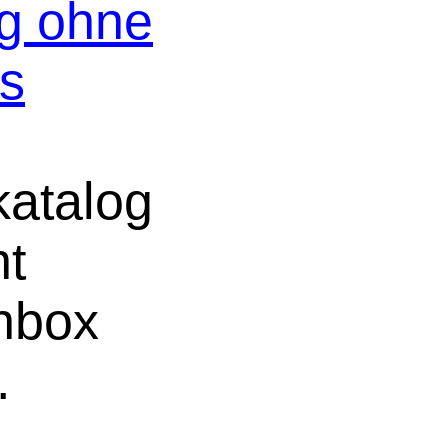
og ohne
os
atalog
ht
chbox
.