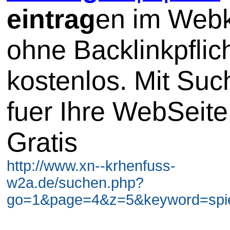
eintrag
en im Webk
ohne Backlinkpflic
kostenlos. Mit Su
fuer Ihre WebSeite
Gratis
http://www.xn--krhenfuss-
w2a.de/suchen.php?
go=1&page=4&z=5&keyword=spiel