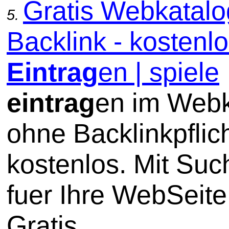
Gratis Webkatal
5.
Backlink - kostenl
Eintrag
en | spiele
eintrag
en im Webk
ohne Backlinkpflic
kostenlos. Mit Su
fuer Ihre WebSeite
Gratis