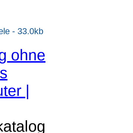
e - 33.0kb
og ohne
os
ter |
atalog