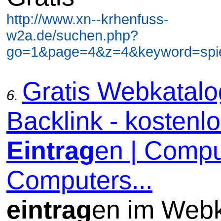
http://www.xn--krhenfuss-
w2a.de/suchen.php?
go=1&page=4&z=4&keyword=spiel
Gratis Webkatal
6.
Backlink - kostenl
Eintrag
en | Compu
Computers...
eintrag
en im Webk