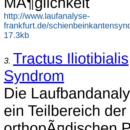
MÃ¶glichkeit
http://www.laufanalyse-
frankfurt.de/schienbeinkantensyn
17.3kb
Tractus Iliotibialis
3.
Syndrom
Die Laufbandanaly
ein Teilbereich der
orthopÃ¤dischen P