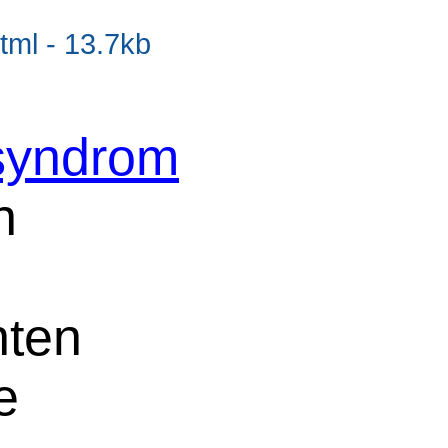
tml - 13.7kb
syndrom
n
nten
e