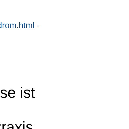
drom.html -
se ist
raxis