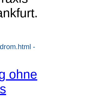
nkfurt.
ndrom.html -
og ohne
os