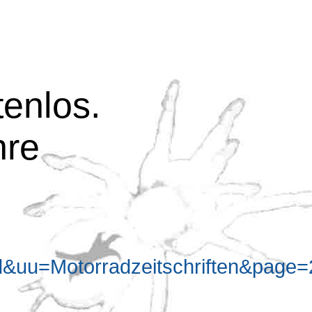
tenlos.
hre
&uu=Motorradzeitschriften&page=