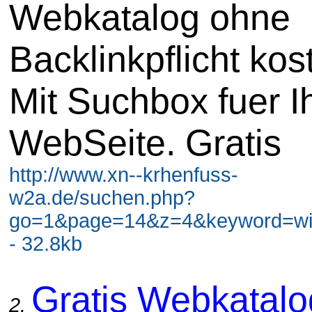
Webkatalog ohne
Backlinkpflicht kos
Mit Suchbox fuer I
WebSeite. Gratis
http://www.xn--krhenfuss-
w2a.de/suchen.php?
go=1&page=14&z=4&keyword=wir
- 32.8kb
Gratis Webkatal
2.