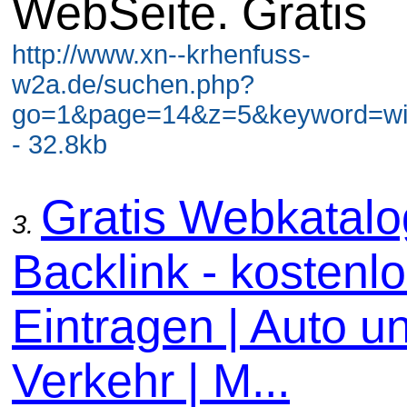
WebSeite. Gratis
http://www.xn--krhenfuss-
w2a.de/suchen.php?
go=1&page=14&z=5&keyword=wir
- 32.8kb
Gratis Webkatal
3.
Backlink - kostenl
Eintragen | Auto u
Verkehr | M...