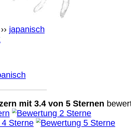
››
japanisch
k
panisch
zern
mit
3.4
von
5
Sternen
bewert