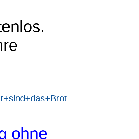
tenlos.
hre
+sind+das+Brot
og ohne