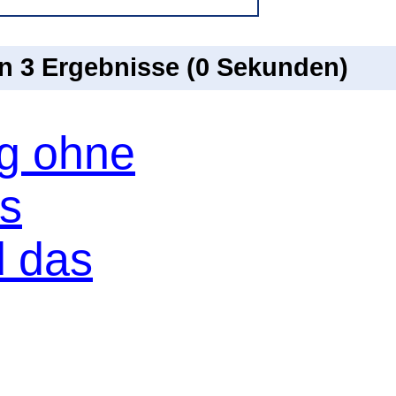
on 3 Ergebnisse (0 Sekunden)
og ohne
os
d das