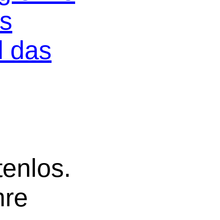
os
d das
tenlos.
hre