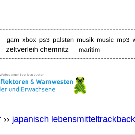
gam xbox ps3 palsten musik music mp3 w
zeltverleih chemnitz
maritim
 Werbebanner Spot jetzt buchen
r
››
japanisch lebensmitteltrackbac