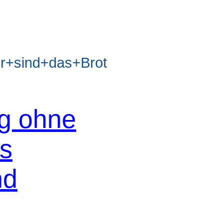
+sind+das+Brot
og ohne
os
nd