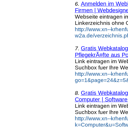
Anmelden im Webka
6.
Firmen | Webdesigne
Webseite eintragen i
Linkerzeichnis ohne G
http://www.xn--krhenf
w2a.de/verzeichnis.p
Gratis Webkatalog 
7.
PflegekrÃ¤fte aus Po
Link eintragen im Web
Suchbox fuer Ihre We
http://www.xn--krhen
go=1&page=24&z=5&k
Gratis Webkatalog 
8.
Computer | Software 
Link eintragen im Web
Suchbox fuer Ihre We
http://www.xn--krhen
k=Computer&u=Softwa