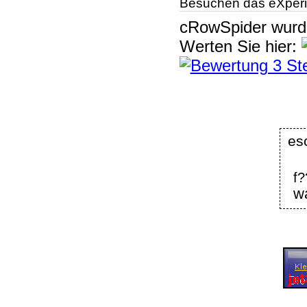
Besuchen das eXperi
cRowSpider
wur
Werten Sie hier:
es
f
w