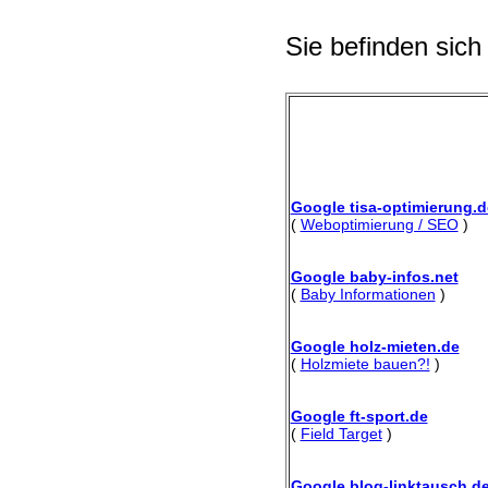
Sie befinden sich
Google tisa-optimierung.d
(
Weboptimierung / SEO
)
Google baby-infos.net
(
Baby Informationen
)
Google holz-mieten.de
(
Holzmiete bauen?!
)
Google ft-sport.de
(
Field Target
)
Google blog-linktausch.d