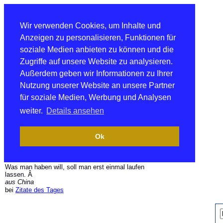
Wir verwenden Cookies, um Inhalte und
Anzeigen zu personalisieren, Funktionen für
soziale Medien anbieten zu können und die
Zugriffe auf unsere Website zu analysieren.
Außerdem geben wir Informationen zu Ihrer
Nutzung unserer Website an unsere Partner
für soziale Medien, Werbung und Analysen
weiter.
Details ansehen
Ok
Was man haben will, soll man erst einmal laufen
lassen. Â
aus China
bei
Zitate des Tages