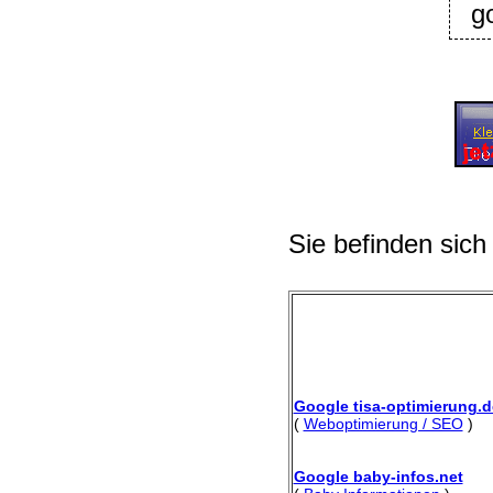
g
Sie befinden sich
Google tisa-optimierung.d
(
Weboptimierung / SEO
)
Google baby-infos.net