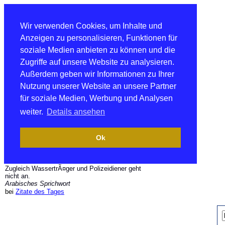
Wir verwenden Cookies, um Inhalte und
Anzeigen zu personalisieren, Funktionen für
soziale Medien anbieten zu können und die
Zugriffe auf unsere Website zu analysieren.
Außerdem geben wir Informationen zu Ihrer
Nutzung unserer Website an unsere Partner
für soziale Medien, Werbung und Analysen
weiter.
Details ansehen
Ok
Zugleich WassertrÃ¤ger und Polizeidiener geht
nicht an.
Arabisches Sprichwort
bei
Zitate des Tages