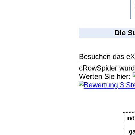
Die S
Besuchen das eX
cRowSpider
wur
Werten Sie hier:
in
ga