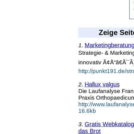
Zeige Seit
Marketingberatun
1.
Strategie- & Marketi
innovativ Ã¢Å“â€Ã¯Â¸
http://punkt191.de/str
Hallux valgus
2.
Die Laufanalyse Frank
Praxis Orthopaedicum
http://www.laufanalyse
16.6kb
Gratis Webkatalog 
3.
das Brot