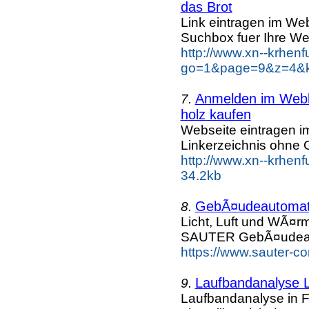
das Brot
Link eintragen im Web
Suchbox fuer Ihre We
http://www.xn--krhen
go=1&page=9&z=4&ke
Anmelden im Webka
7.
holz kaufen
Webseite eintragen i
Linkerzeichnis ohne G
http://www.xn--krhen
34.2kb
GebÃ¤udeautomati
8.
Licht, Luft und WÃ¤r
SAUTER GebÃ¤udeaut
https://www.sauter-c
Laufbandanalyse La
9.
Laufbandanalyse in Fr