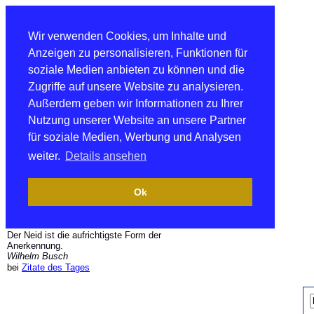
Wir verwenden Cookies, um Inhalte und
Anzeigen zu personalisieren, Funktionen für
soziale Medien anbieten zu können und die
Zugriffe auf unsere Website zu analysieren.
Außerdem geben wir Informationen zu Ihrer
Nutzung unserer Website an unsere Partner
für soziale Medien, Werbung und Analysen
weiter.
Details ansehen
Ok
Der Neid ist die aufrichtigste Form der
Anerkennung.
Wilhelm Busch
bei
Zitate des Tages