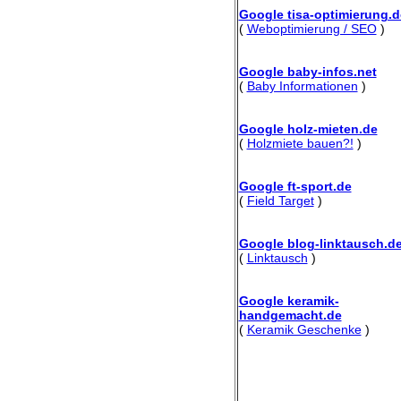
Google tisa-optimierung.d
(
Weboptimierung / SEO
)
Google baby-infos.net
(
Baby Informationen
)
Google holz-mieten.de
(
Holzmiete bauen?!
)
Google ft-sport.de
(
Field Target
)
Google blog-linktausch.d
(
Linktausch
)
Google keramik-
handgemacht.de
(
Keramik Geschenke
)