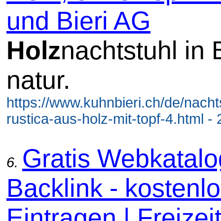
und Bieri AG
Holz
nachtstuhl in
natur.
https://www.kuhnbieri.ch/de/nacht
rustica-aus-holz-mit-topf-4.html -
Gratis Webkatal
6.
Backlink - kostenl
Eintragen | Freizeit