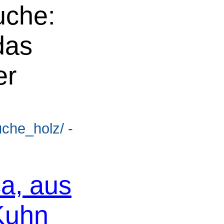
uche:
das
er
uche_holz/ -
ca, aus
 Kuhn