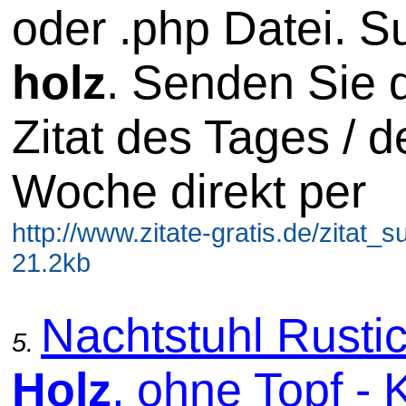
oder .php Datei. S
holz
. Senden Sie 
Zitat des Tages / d
Woche direkt per
http://www.zitate-gratis.de/zitat_s
21.2kb
Nachtstuhl Rusti
5.
Holz
, ohne Topf -