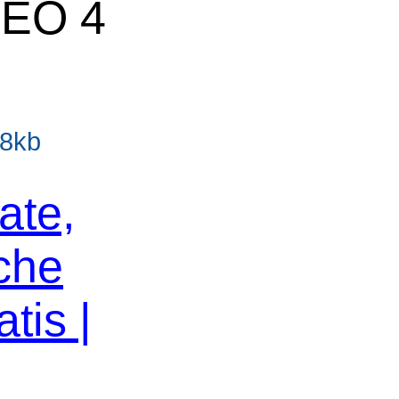
SEO 4
.8kb
ate,
che
tis |