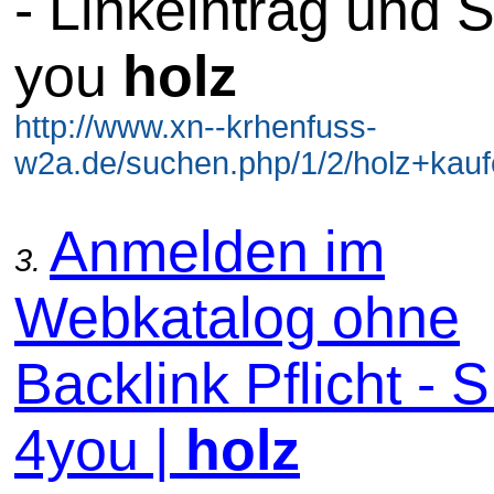
- Linkeintrag und 
you
holz
http://www.xn--krhenfuss-
w2a.de/suchen.php/1/2/holz+kauf
Anmelden im
3.
Webkatalog ohne
Backlink Pflicht -
4you |
holz