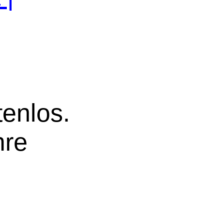
tenlos.
hre