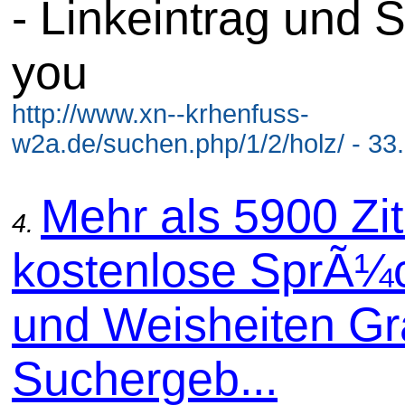
- Linkeintrag und 
you
http://www.xn--krhenfuss-
w2a.de/suchen.php/1/2/holz/ - 33
Mehr als 5900 Zit
4.
kostenlose SprÃ¼
und Weisheiten Gra
Suchergeb...