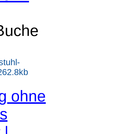
 Buche
stuhl-
 262.8kb
og ohne
os
 |