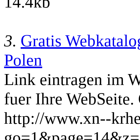
14.4kb
3.
Gratis Webkatalog
Polen
Link eintragen im W
fuer Ihre WebSeite. 
http://www.xn--krh
go=1&page=14&z=5