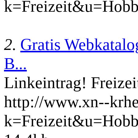
k=Freizeit&u=Hob
2.
Gratis Webkatalog
B...
Linkeintrag! Freize
http://www.xn--krh
k=Freizeit&u=Hob