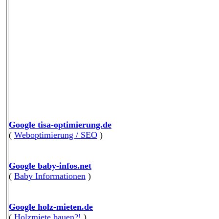
Google tisa-optimierung.de
(
Weboptimierung / SEO
)
Google baby-infos.net
(
Baby Informationen
)
Google holz-mieten.de
(
Holzmiete bauen?!
)