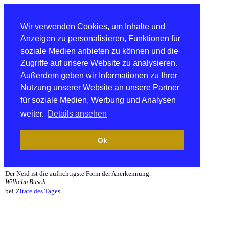
Wir verwenden Cookies, um Inhalte und
Anzeigen zu personalisieren, Funktionen für
soziale Medien anbieten zu können und die
Zugriffe auf unsere Website zu analysieren.
Außerdem geben wir Informationen zu Ihrer
Nutzung unserer Website an unsere Partner
für soziale Medien, Werbung und Analysen
weiter.
Details ansehen
Ok
Der Neid ist die aufrichtigste Form der Anerkennung.
Wilhelm Busch
bei
Zitate des Tages