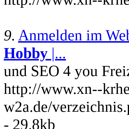
9.
Anmelden im Webka
Hobby
|...
und SEO 4 you Frei
http://www.xn--krhe
w2a.de/verzeichni
- 29.8kb