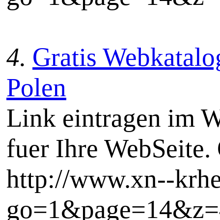
4.
Gratis Webkatalog
Polen
Link eintragen im W
fuer Ihre WebSeite. 
http://www.xn--krh
go=1&page=14&z=4