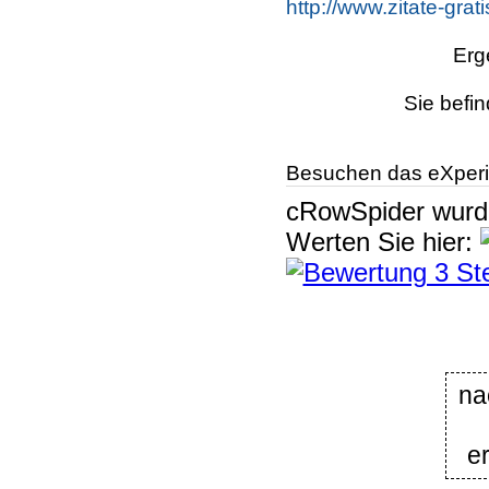
http://www.zitate-gra
Erg
Sie befin
Besuchen das eXperi
cRowSpider
wur
Werten Sie hier:
na
e