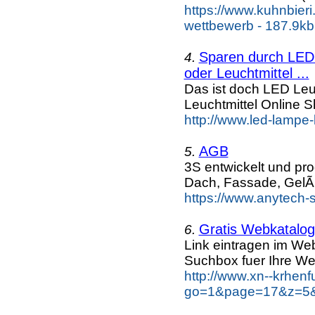
https://www.kuhnbier
wettbewerb - 187.9kb
Sparen durch LED 
4.
oder Leuchtmittel ...
Das ist doch LED Leuc
Leuchtmittel Online
http://www.led-lampe-
AGB
5.
3S entwickelt und pr
Dach, Fassade, GelÃ
https://www.anytech-s
Gratis Webkatalog 
6.
Link eintragen im Web
Suchbox fuer Ihre We
http://www.xn--krhen
go=1&page=17&z=5&k