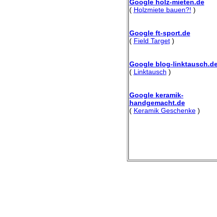
Google holz-mieten.de
(
Holzmiete bauen?!
)
Google ft-sport.de
(
Field Target
)
Google blog-linktausch.d
(
Linktausch
)
Google keramik-
handgemacht.de
(
Keramik Geschenke
)