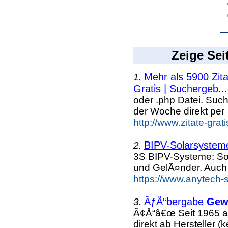
Zeige Sei
Mehr als 5900 Zit
1.
Gratis | Suchergeb...
oder .php Datei. Suc
der Woche direkt per
http://www.zitate-grat
BIPV-Solarsysteme
2.
3S BIPV-Systeme: So
und GelÃ¤nder. Auch
https://www.anytech-s
ÃƒÅ“bergabe
Gew
3.
Ã¢Å“â€œ Seit 1965 a
direkt ab Hersteller (k