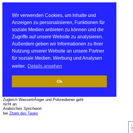
Wir verwenden Cookies, um Inhalte und
Anzeigen zu personalisieren, Funktionen für
soziale Medien anbieten zu können und die
Zugriffe auf unsere Website zu analysieren.
Außerdem geben wir Informationen zu Ihrer
Nutzung unserer Website an unsere Partner
für soziale Medien, Werbung und Analysen
weiter.
Details ansehen
Ok
Zugleich WassertrÃ¤ger und Polizeidiener geht
nicht an.
Arabisches Sprichwort
bei
Zitate des Tages