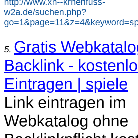
http://www.xn--krhenfuss-
w2a.de/suchen.php?
go=1&page=11&z=4&keyword=spie
Gratis Webkatal
5.
Backlink - kostenl
Eintragen | spiele
Link eintragen im
Webkatalog ohne