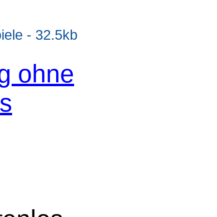
le - 32.5kb
og ohne
os