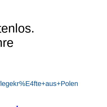
tenlos.
hre
legekr%E4fte+aus+Polen