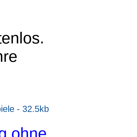
tenlos.
hre
le - 32.5kb
og ohne