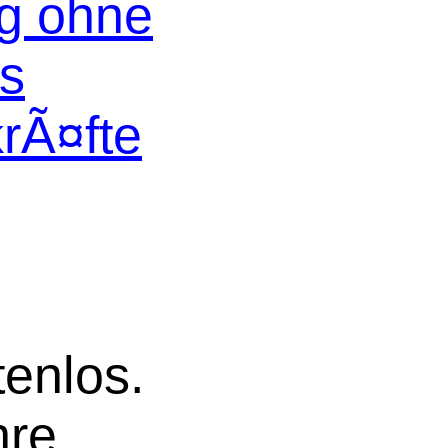
og ohne
os
krÃ¤fte
tenlos.
hre