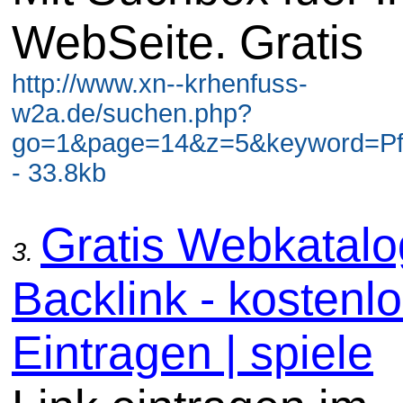
WebSeite. Gratis
http://www.xn--krhenfuss-
w2a.de/suchen.php?
go=1&page=14&z=5&keyword=Pf
- 33.8kb
Gratis Webkatal
3.
Backlink - kostenl
Eintragen | spiele