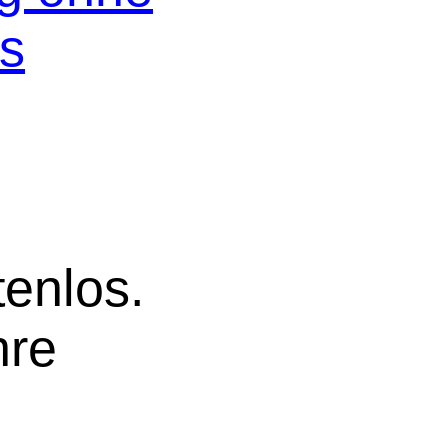
os
tenlos.
hre