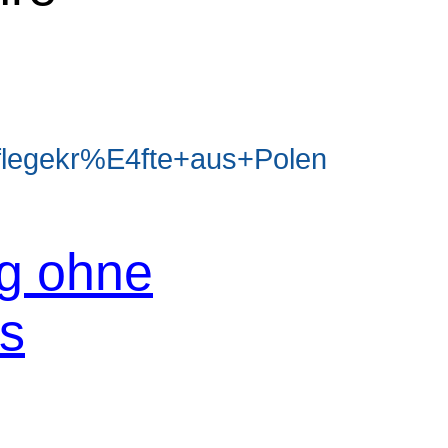
legekr%E4fte+aus+Polen
og ohne
os