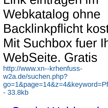
Webkatalog ohne
Backlinkpflicht kos
Mit Suchbox fuer I
WebSeite. Gratis
http://www.xn--krhenfuss-
w2a.de/suchen.php?
go=1&page=14&z=4&keyword=Pf
- 33.8kb