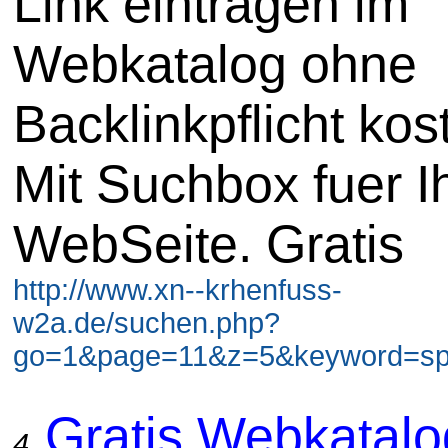
Link eintragen im
Webkatalog ohne
Backlinkpflicht kos
Mit Suchbox fuer I
WebSeite. Gratis
http://www.xn--krhenfuss-
w2a.de/suchen.php?
go=1&page=11&z=5&keyword=spie
Gratis Webkatal
4.