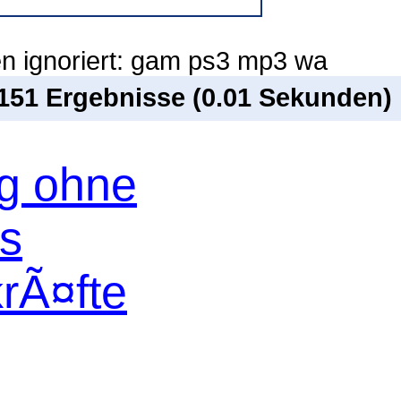
n ignoriert: gam ps3 mp3 wa
 151 Ergebnisse (0.01 Sekunden)
og ohne
os
krÃ¤fte