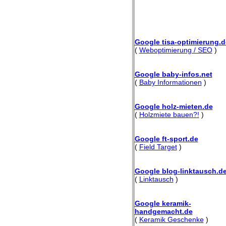
Google tisa-optimierung.d
(
Weboptimierung / SEO
)
Google baby-infos.net
(
Baby Informationen
)
Google holz-mieten.de
(
Holzmiete bauen?!
)
Google ft-sport.de
(
Field Target
)
Google blog-linktausch.d
(
Linktausch
)
Google keramik-
handgemacht.de
(
Keramik Geschenke
)