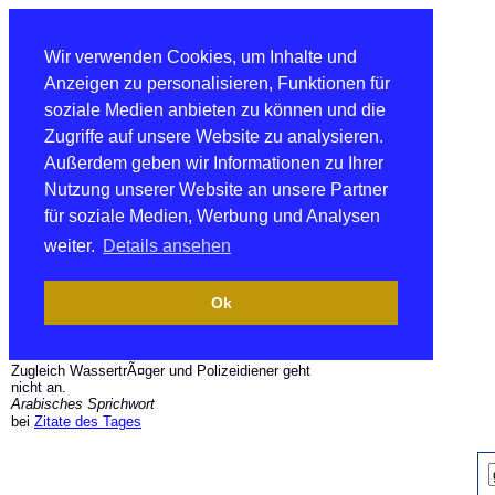
Wir verwenden Cookies, um Inhalte und
Anzeigen zu personalisieren, Funktionen für
soziale Medien anbieten zu können und die
Zugriffe auf unsere Website zu analysieren.
Außerdem geben wir Informationen zu Ihrer
Nutzung unserer Website an unsere Partner
für soziale Medien, Werbung und Analysen
weiter.
Details ansehen
Ok
Zugleich WassertrÃ¤ger und Polizeidiener geht
nicht an.
Arabisches Sprichwort
bei
Zitate des Tages