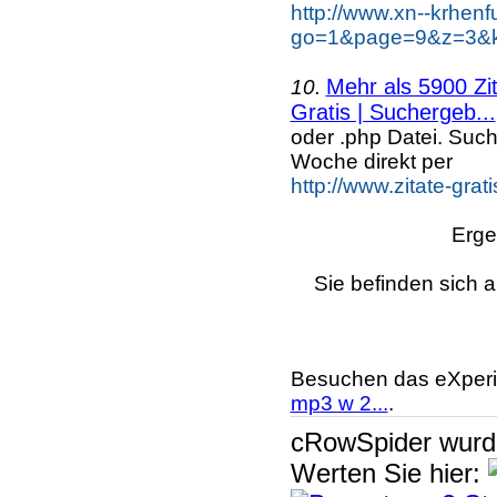
http://www.xn--krhen
go=1&page=9&z=3&ke
Mehr als 5900 Zi
10.
Gratis | Suchergeb...
oder .php Datei. Suc
Woche direkt per
http://www.zitate-grat
Erge
Sie befinden sich a
Besuchen das eXperi
mp3 w 2...
.
cRowSpider
wur
Werten Sie hier: