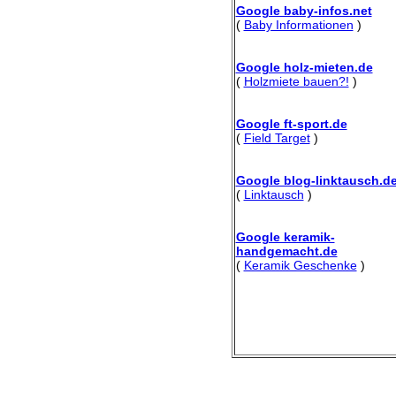
Google baby-infos.net
(
Baby Informationen
)
Google holz-mieten.de
(
Holzmiete bauen?!
)
Google ft-sport.de
(
Field Target
)
Google blog-linktausch.d
(
Linktausch
)
Google keramik-
handgemacht.de
(
Keramik Geschenke
)