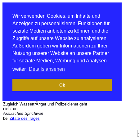
Wir verwenden Cookies, um Inhalte und
Anzeigen zu personalisieren, Funktionen für
soziale Medien anbieten zu können und die
Zugriffe auf unsere Website zu analysieren.
Außerdem geben wir Informationen zu Ihrer
Nutzung unserer Website an unsere Partner
für soziale Medien, Werbung und Analysen
weiter.
Details ansehen
Ok
Zugleich WassertrÃ¤ger und Polizeidiener geht
nicht an.
Arabisches Sprichwort
bei
Zitate des Tages