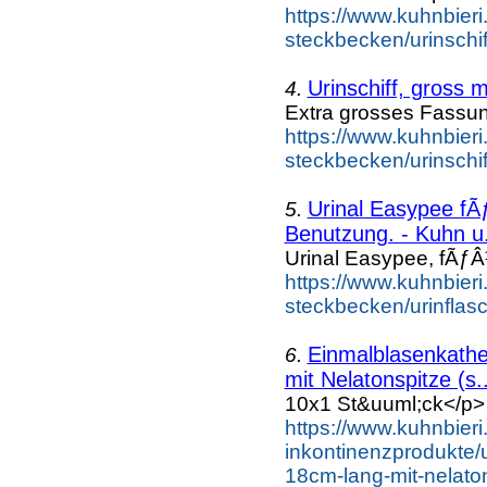
https://www.kuhnbieri.
steckbecken/urinschiff
Urinschiff, gross 
4.
Extra grosses Fassu
https://www.kuhnbieri.
steckbecken/urinschif
Urinal Easypee f
5.
Benutzung. - Kuhn u.
Urinal Easypee, fÃƒ
https://www.kuhnbieri.
steckbecken/urinflasc
Einmalblasenkath
6.
mit Nelatonspitze (s..
10x1 St&uuml;ck</p>
https://www.kuhnbieri
inkontinenzprodukte/u
18cm-lang-mit-nelaton