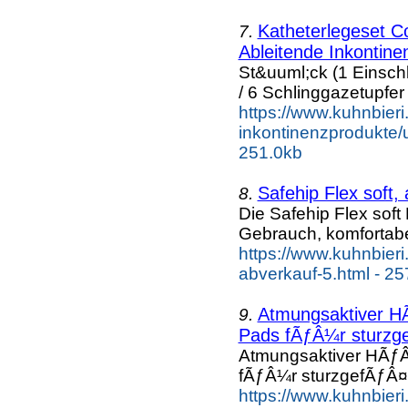
Katheterlegeset C
7.
Ableitende Inkontinen
St&uuml;ck (1 Einsch
/ 6 Schlinggazetupfer
https://www.kuhnbieri
inkontinenzprodukte/ur
251.0kb
Safehip Flex soft,
8.
Die Safehip Flex soft
Gebrauch, komfortab
https://www.kuhnbieri
abverkauf-5.html - 25
Atmungsaktiver HÃ
9.
Pads fÃƒÂ¼r sturzge
Atmungsaktiver HÃƒÂ
fÃƒÂ¼r sturzgefÃƒÂ¤h
https://www.kuhnbieri