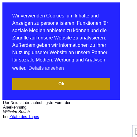
Wir verwenden Cookies, um Inhalte und
Anzeigen zu personalisieren, Funktionen für
soziale Medien anbieten zu können und die
Zugriffe auf unsere Website zu analysieren.
Außerdem geben wir Informationen zu Ihrer
Nutzung unserer Website an unsere Partner
für soziale Medien, Werbung und Analysen
weiter.
Details ansehen
Ok
Der Neid ist die aufrichtigste Form der
Anerkennung.
Wilhelm Busch
bei
Zitate des Tages