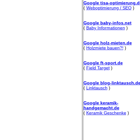
Google tisa-optimierung.d
(
Weboptimierung / SEO
)
Google baby-infos.net
(
Baby Informationen
)
Google holz-mieten.de
(
Holzmiete bauen?!
)
Google ft-sport.de
(
Field Target
)
Google blog-linktausch.d
(
Linktausch
)
Google keramik-
handgemacht.de
(
Keramik Geschenke
)