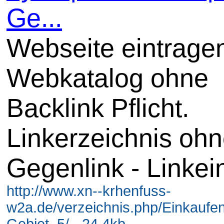
Ge...
Webseite eintrage
Webkatalog ohne
Backlink Pflicht.
Linkerzeichnis oh
Gegenlink - Linkei
http://www.xn--krhenfuss-
w2a.de/verzeichnis.php/Einkaufe
Gebiet_5/ - 24.4kb