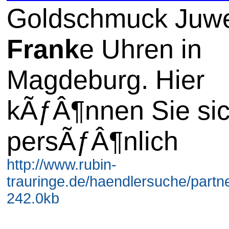
Goldschmuck Juwe
Frank
e Uhren in
Magdeburg. Hier
kÃƒÂ¶nnen Sie si
persÃƒÂ¶nlich
http://www.rubin-
trauringe.de/haendlersuche/partne
242.0kb