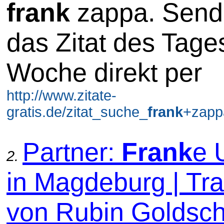
frank
zappa. Send
das Zitat des Tages
Woche direkt per
http://www.zitate-
gratis.de/zitat_suche_
frank
+zappa
Partner:
Frank
e 
2.
in Magdeburg | Tra
von Rubin Goldsc