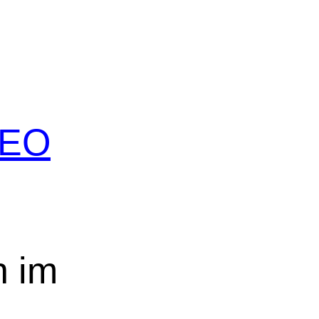
 SEO
n im