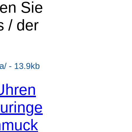
en Sie
 / der
/ - 13.9kb
Uhren
uringe
hmuck