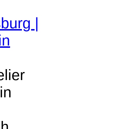
burg |
in
lier
in
ch