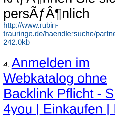
persÃƒÂ¶nlich
http://www.rubin-
trauringe.de/haendlersuche/partne
242.0kb
Anmelden im
4.
Webkatalog ohne
Backlink Pflicht -
4you | Einkaufen |