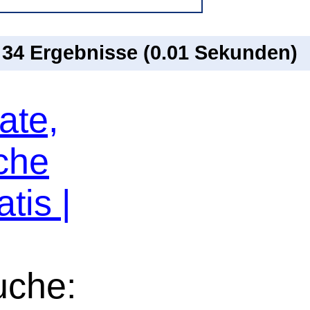
n 34 Ergebnisse (0.01 Sekunden)
ate,
che
tis |
uche: