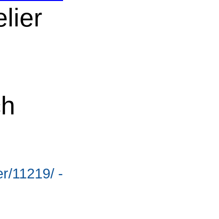
lier
ch
r/11219/ -