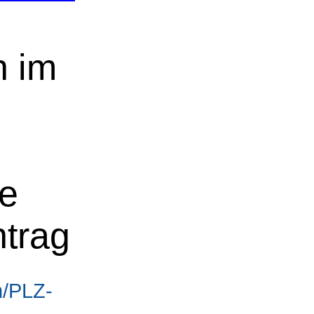
n im
ne
ntrag
n/PLZ-