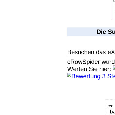
Die S
Besuchen das eX
cRowSpider
wur
Werten Sie hier:
req
b