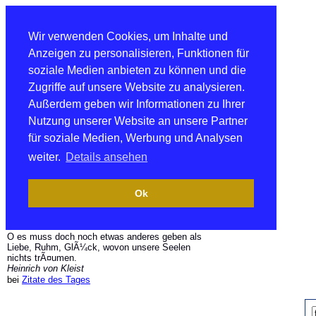
Wir verwenden Cookies, um Inhalte und
Anzeigen zu personalisieren, Funktionen für
soziale Medien anbieten zu können und die
Zugriffe auf unsere Website zu analysieren.
Außerdem geben wir Informationen zu Ihrer
Nutzung unserer Website an unsere Partner
für soziale Medien, Werbung und Analysen
weiter.
Details ansehen
Ok
O es muss doch noch etwas anderes geben als
Liebe, Ruhm, GlÃ¼ck, wovon unsere Seelen
nichts trÃ¤umen.
Heinrich von Kleist
bei
Zitate des Tages