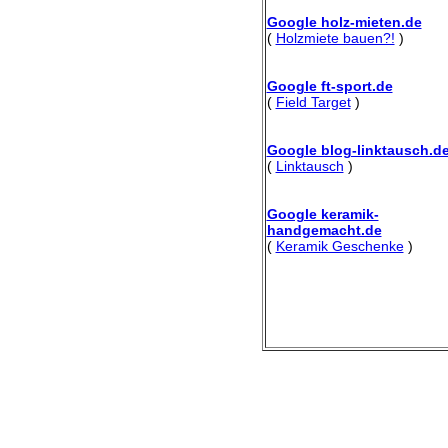
Google holz-mieten.de
(
Holzmiete bauen?!
)
Google ft-sport.de
(
Field Target
)
Google blog-linktausch.d
(
Linktausch
)
Google keramik-
handgemacht.de
(
Keramik Geschenke
)