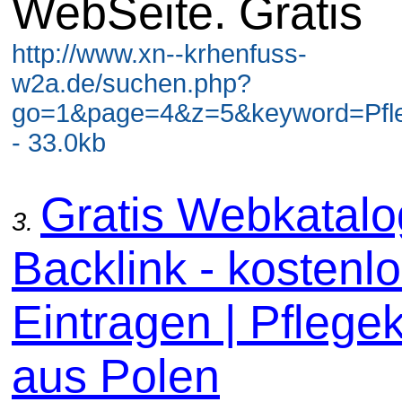
WebSeite. Gratis
http://www.xn--krhenfuss-
w2a.de/suchen.php?
go=1&page=4&z=5&keyword=Pfl
- 33.0kb
Gratis Webkatal
3.
Backlink - kostenl
Eintragen | Pflege
aus Polen