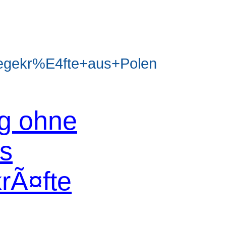
egekr%E4fte+aus+Polen
og ohne
os
krÃ¤fte