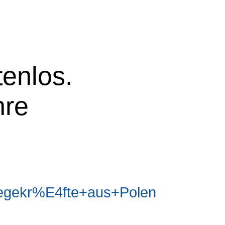
tenlos.
hre
egekr%E4fte+aus+Polen