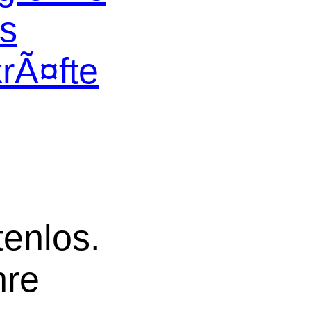
os
krÃ¤fte
tenlos.
hre