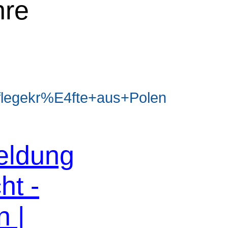
hre
legekr%E4fte+aus+Polen
eldung
ht -
n |