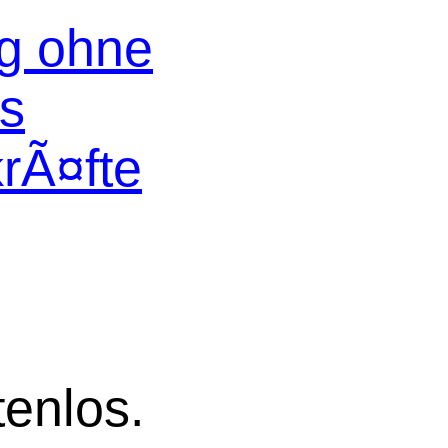
og ohne
os
krÃ¤fte
tenlos.