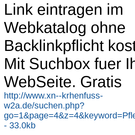
Link eintragen im
Webkatalog ohne
Backlinkpflicht kos
Mit Suchbox fuer I
WebSeite. Gratis
http://www.xn--krhenfuss-
w2a.de/suchen.php?
go=1&page=4&z=4&keyword=Pfl
- 33.0kb