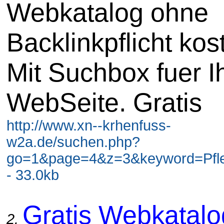
Webkatalog ohne
Backlinkpflicht kos
Mit Suchbox fuer I
WebSeite. Gratis
http://www.xn--krhenfuss-
w2a.de/suchen.php?
go=1&page=4&z=3&keyword=Pfl
- 33.0kb
Gratis Webkatal
2.