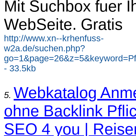
Mit Suchbox fuer I
WebSeite. Gratis
http://www.xn--krhenfuss-
w2a.de/suchen.php?
go=1&page=26&z=5&keyword=Pf
- 33.5kb
Webkatalog Anm
5.
ohne Backlink Pflic
SEO 4 you | Reise