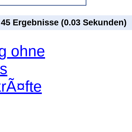
n 45 Ergebnisse (0.03 Sekunden)
og ohne
os
krÃ¤fte