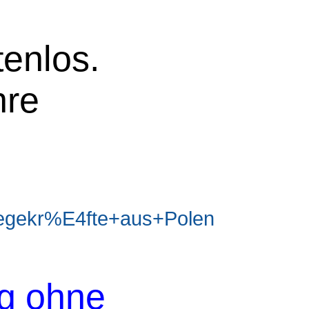
tenlos.
hre
egekr%E4fte+aus+Polen
og ohne