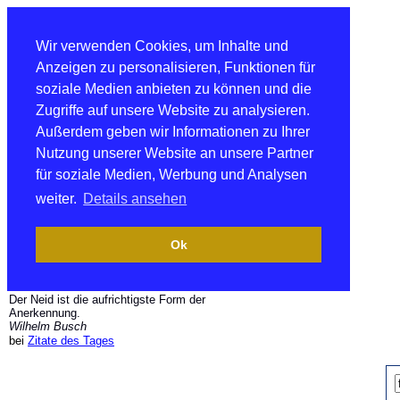
Wir verwenden Cookies, um Inhalte und
Anzeigen zu personalisieren, Funktionen für
soziale Medien anbieten zu können und die
Zugriffe auf unsere Website zu analysieren.
Außerdem geben wir Informationen zu Ihrer
Nutzung unserer Website an unsere Partner
für soziale Medien, Werbung und Analysen
weiter.
Details ansehen
Ok
Der Neid ist die aufrichtigste Form der
Anerkennung.
Wilhelm Busch
bei
Zitate des Tages