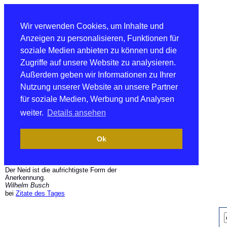
Wir verwenden Cookies, um Inhalte und
Anzeigen zu personalisieren, Funktionen für
soziale Medien anbieten zu können und die
Zugriffe auf unsere Website zu analysieren.
Außerdem geben wir Informationen zu Ihrer
Nutzung unserer Website an unsere Partner
für soziale Medien, Werbung und Analysen
weiter.
Details ansehen
Ok
Der Neid ist die aufrichtigste Form der
Anerkennung.
Wilhelm Busch
bei
Zitate des Tages