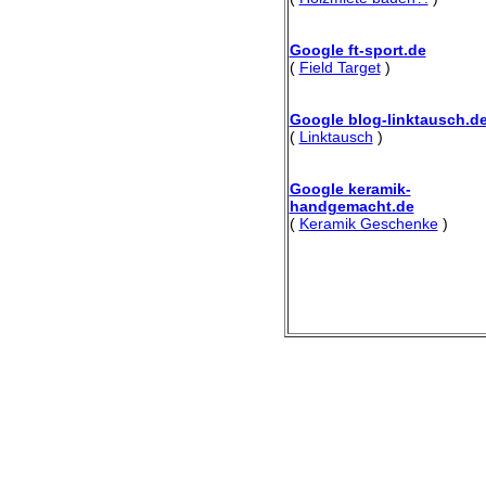
Google ft-sport.de
(
Field Target
)
Google blog-linktausch.d
(
Linktausch
)
Google keramik-
handgemacht.de
(
Keramik Geschenke
)