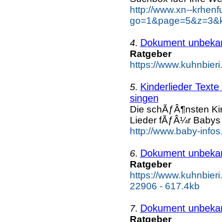
http://www.xn--krhen
go=1&page=5&z=3&ke
Dokument unbeka
4.
Ratgeber
https://www.kuhnbieri
Kinderlieder Text
5.
singen
Die schÃƒÂ¶nsten Kin
Lieder fÃƒÂ¼r Babys 
http://www.baby-infos
Dokument unbeka
6.
Ratgeber
https://www.kuhnbier
22906 - 617.4kb
Dokument unbeka
7.
Ratgeber