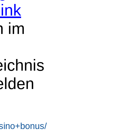
ink
n im
eichnis
elden
sino+bonus/