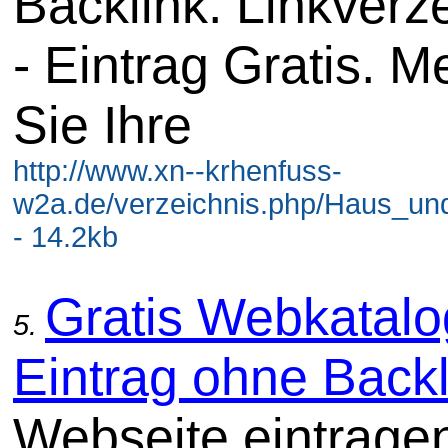
Backlink. Linkverz
- Eintrag Gratis. M
Sie Ihre
http://www.xn--krhenfuss-
w2a.de/verzeichnis.php/Haus_u
- 14.2kb
Gratis Webkatalo
5.
Eintrag ohne Backl
Webseite eintrage