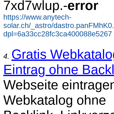
7xd7wlup.-
error
https://www.anytech-
solar.ch/_astro/dastro.panFMhK0
dpl=6a33cc28fc3ca400088e5267 
Gratis Webkatalo
4.
Eintrag ohne Backl
Webseite eintrage
Webkatalog ohne