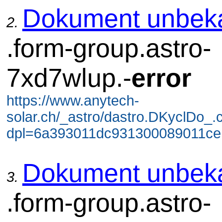
Dokument unbek
2.
.form-group.astro-
7xd7wlup.-
error
https://www.anytech-
solar.ch/_astro/dastro.DKyclDo_.
dpl=6a393011dc931300089011ce 
Dokument unbek
3.
.form-group.astro-