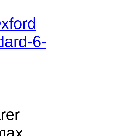
xford
dard-6-
,
rer
 max.