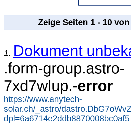
Zeige Seiten 1 - 10 vo
Dokument unbek
1.
.form-group.astro-
7xd7wlup.-
error
https://www.anytech-
solar.ch/_astro/dastro.DbG7oWv
dpl=6a6714e2ddb8870008bc0af5 