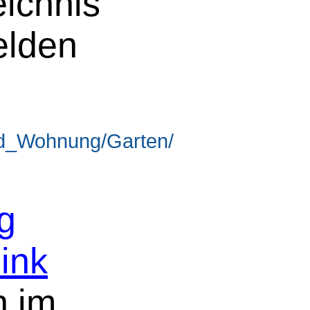
eichnis
elden
nd_Wohnung/Garten/
g
ink
n im