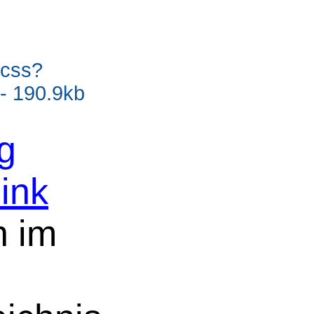
.css?
- 190.9kb
g
ink
n im