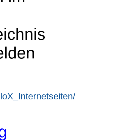
eichnis
elden
loX_Internetseiten/
g