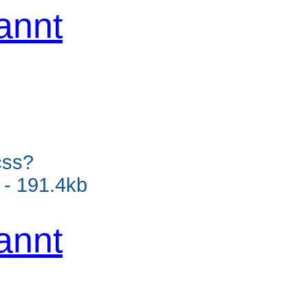
annt
css?
- 191.4kb
annt