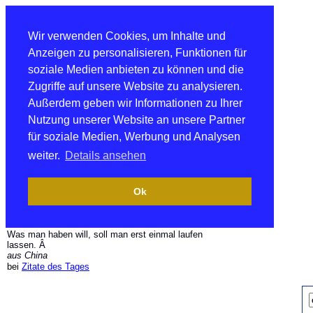
Wir verwenden Cookies, um Inhalte und
Anzeigen zu personalisieren, Funktionen für
soziale Medien anbieten zu können und die
Zugriffe auf unsere Website zu analysieren.
Außerdem geben wir Informationen zu Ihrer
Nutzung unserer Website an unsere Partner
für soziale Medien, Werbung und Analysen
weiter.
Details ansehen
Ok
Was man haben will, soll man erst einmal laufen
lassen. Â
aus China
bei
Zitate des Tages