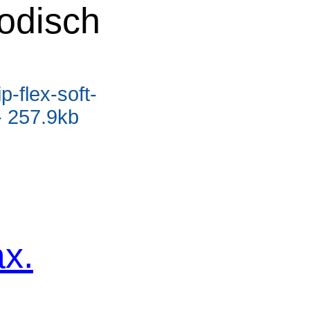
odisch
p-flex-soft-
- 257.9kb
x.