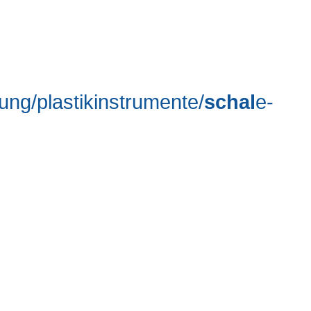
ung/plastikinstrumente/
schal
e-