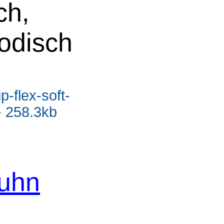
ch,
odisch
p-flex-soft-
- 258.3kb
Kuhn