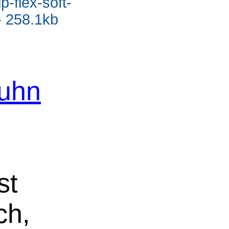
p-flex-soft-
- 258.1kb
Kuhn
st
ch,