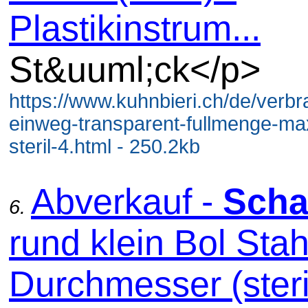
Plastikinstrum...
St&uuml;ck</p>
https://www.kuhnbieri.ch/de/verb
einweg-transparent-fullmenge-ma
steril-4.html - 250.2kb
Abverkauf -
Scha
6.
rund klein Bol Sta
Durchmesser (steril