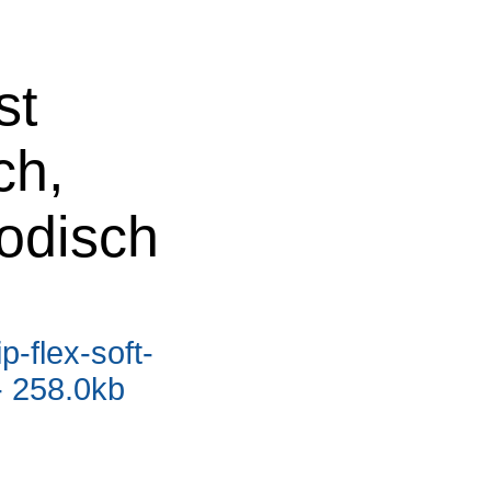
st
ch,
odisch
p-flex-soft-
- 258.0kb