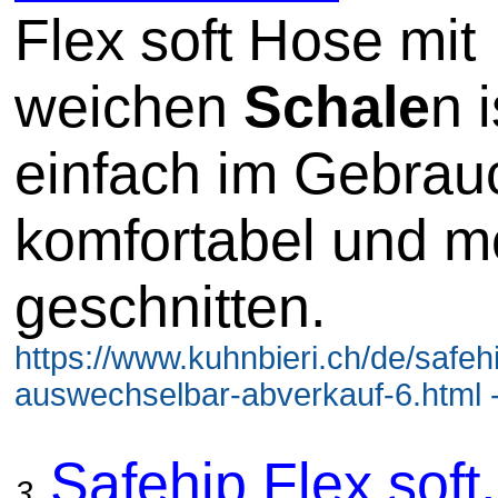
Flex soft Hose mit
weichen
Schale
n i
einfach im Gebrau
komfortabel und m
geschnitten.
https://www.kuhnbieri.ch/de/safehi
auswechselbar-abverkauf-6.html 
Safehip Flex soft,
3.