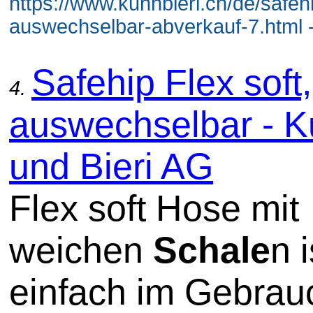
https://www.kuhnbieri.ch/de/safehi
auswechselbar-abverkauf-7.html 
Safehip Flex soft,
4.
auswechselbar - 
und Bieri AG
Flex soft Hose mit
weichen
Schale
n i
einfach im Gebrau