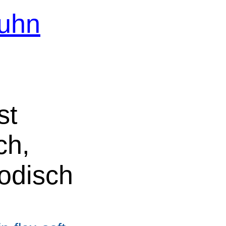
Kuhn
st
ch,
odisch