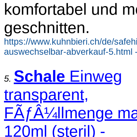
komfortabel und m
geschnitten.
https://www.kuhnbieri.ch/de/safehi
auswechselbar-abverkauf-5.html 
Schale
Einweg
5.
transparent,
FÃƒÂ¼llmenge ma
120ml (steril) -