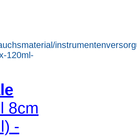
rauchsmaterial/instrumentenversorg
x-120ml-
le
hl 8cm
) -