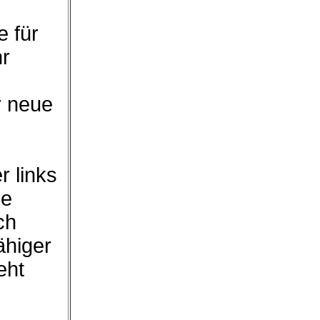
 für
hr
r neue
r links
ie
ch
ähiger
eht