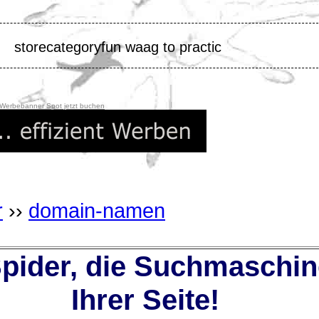
storecategoryfun waag to practic
 Werbebanner Spot jetzt buchen
r
››
domain-namen
ider, die Suchmaschin
Ihrer Seite!