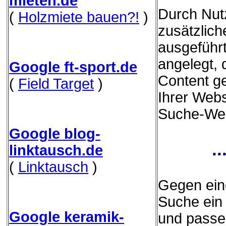
mieten.de
Durch Nut
(
Holzmiete bauen?!
)
zusätzliche
ausgeführ
angelegt,
Google ft-sport.de
Content g
(
Field Target
)
Ihrer Webs
Suche-Webs
Google blog-
.
linktausch.de
(
Linktausch
)
Gegen eine
Suche ein 
Google keramik-
und passe