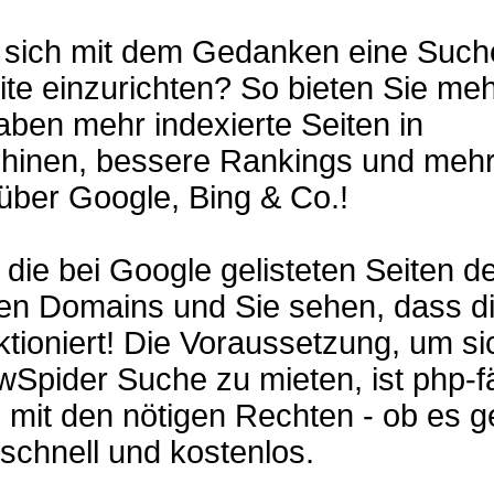
n sich mit dem Gedanken eine Suche
te einzurichten? So bieten Sie me
aben mehr indexierte Seiten in
inen, bessere Rankings und meh
über Google, Bing & Co.!
 die bei Google gelisteten Seiten de
ten Domains und Sie sehen, dass d
tioniert! Die Voraussetzung, um si
Spider Suche zu mieten, ist php-f
mit den nötigen Rechten - ob es g
 schnell und kostenlos.