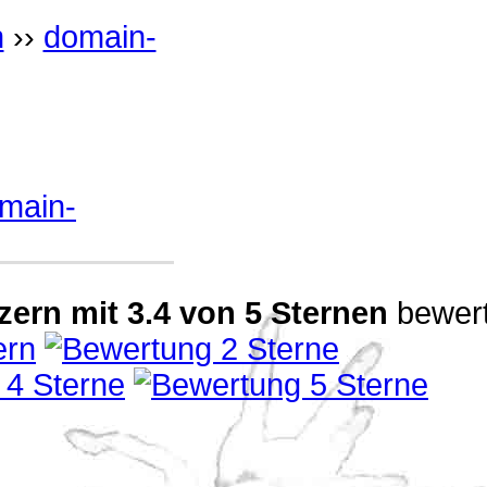
h
››
domain-
main-
zern
mit
3.4
von
5
Sternen
bewert