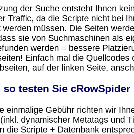
zung der Suche entsteht Ihnen kei
r Traffic, da die Scripte nicht bei I
t werden müssen. Die Seiten werd
 dass sie von Suchmaschinen als e
efunden werden = bessere Platzier
eiten! Einfach mal die Quellcodes 
eiten, auf der linken Seite, ansc
.. so testen Sie cRowSpider
 einmalige Gebühr richten wir Ihn
(inkl. dynamischer Metatags und Ti
n die Scripte + Datenbank entspre