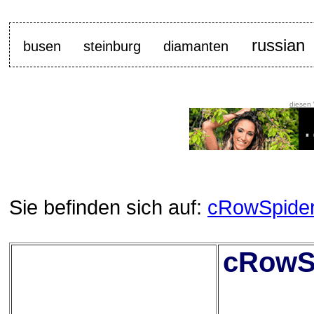
russian
busen
steinburg
diamanten
diesen
Sie befinden sich auf:
cRowSpide
cRowSp