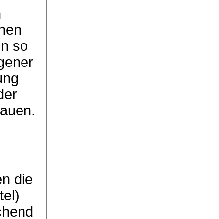
n
hnen
en so
igener
ung
der
hauen.
en die
tel)
chend