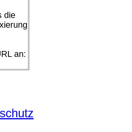
s die
exierung
URL an:
schutz