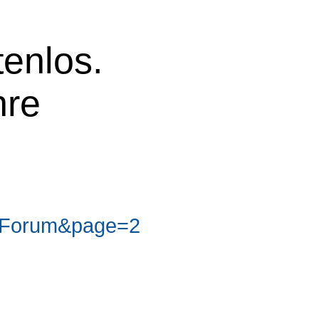
tenlos.
hre
t_Forum&page=2