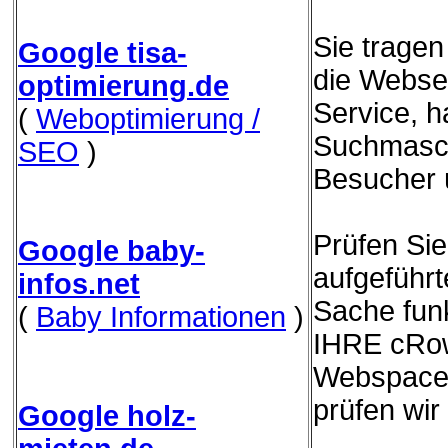
Sie trage
Google tisa-
die Websei
optimierung.de
Service, h
(
Weboptimierung /
Suchmasch
SEO
)
Besucher 
Prüfen Sie
Google baby-
aufgeführ
infos.net
Sache funk
(
Baby Informationen
)
IHRE cRow
Webspace 
prüfen wir
Google holz-