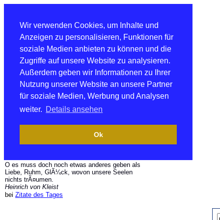
Wir verwenden Cookies, um Inhalte und
Anzeigen zu personalisieren, Funktionen für
soziale Medien anbieten zu können und die
Zugriffe auf unsere Website zu analysieren.
Außerdem geben wir Informationen zu Ihrer
Nutzung unserer Website an unsere Partner
für soziale Medien, Werbung und Analysen
weiter.
Details ansehen
Ok
O es muss doch noch etwas anderes geben als
Liebe, Ruhm, GlÃ¼ck, wovon unsere Seelen
nichts trÃ¤umen.
Heinrich von Kleist
bei
Zitate des Tages