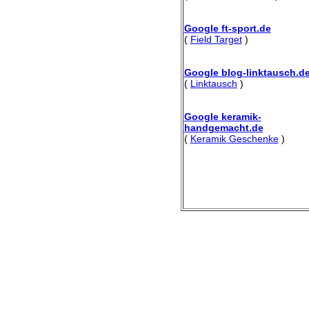
Google ft-sport.de
(
Field Target
)
Google blog-linktausch.d
(
Linktausch
)
Google keramik-
handgemacht.de
(
Keramik Geschenke
)