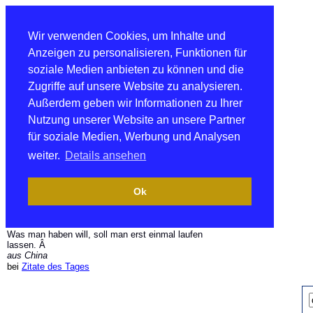
Wir verwenden Cookies, um Inhalte und
Anzeigen zu personalisieren, Funktionen für
soziale Medien anbieten zu können und die
Zugriffe auf unsere Website zu analysieren.
Außerdem geben wir Informationen zu Ihrer
Nutzung unserer Website an unsere Partner
für soziale Medien, Werbung und Analysen
weiter.
Details ansehen
Ok
Was man haben will, soll man erst einmal laufen
lassen. Â
aus China
bei
Zitate des Tages