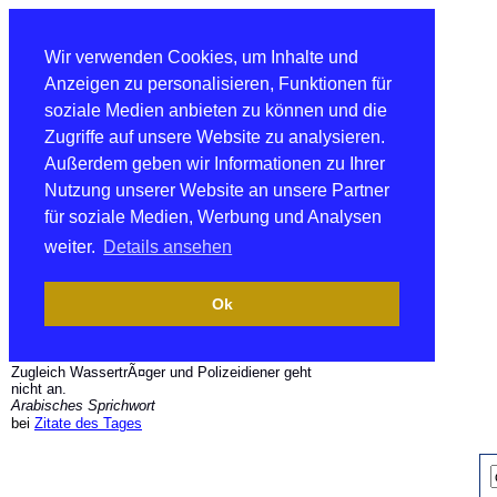
Wir verwenden Cookies, um Inhalte und
Anzeigen zu personalisieren, Funktionen für
soziale Medien anbieten zu können und die
Zugriffe auf unsere Website zu analysieren.
Außerdem geben wir Informationen zu Ihrer
Nutzung unserer Website an unsere Partner
für soziale Medien, Werbung und Analysen
weiter.
Details ansehen
Ok
Zugleich WassertrÃ¤ger und Polizeidiener geht
nicht an.
Arabisches Sprichwort
bei
Zitate des Tages