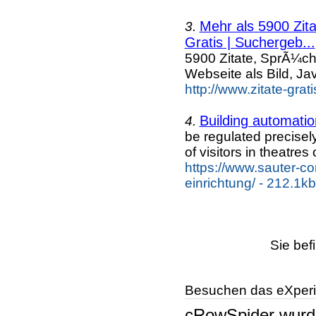
Mehr als 5900 Zit
3.
Gratis | Suchergeb...
5900 Zitate, SprÃ¼ch
Webseite als Bild, Ja
http://www.zitate-grat
Building automation
4.
be regulated precisel
of visitors in theatres 
https://www.sauter-con
einrichtung/ - 212.1kb
Sie bef
Besuchen das eXperi
cRowSpider
wur